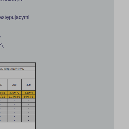
astępującymi
,
),