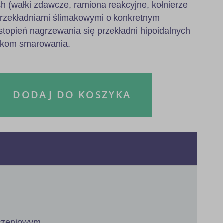
h (wałki zdawcze, ramiona reakcyjne, kołnierze
przekładniami ślimakowymi o konkretnym
stopień nagrzewania się przekładni hipoidalnych
nkom smarowania.
DODAJ DO KOSZYKA
ączeniowym