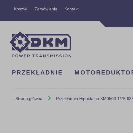
Przejdź
Koszyk
Zamówienia
Kontakt
do
treści
PRZEKŁADNIE
MOTOREDUKTO
Strona główna
Przekładnia Hipoidalna KM0503 1/75 6
Skip
to
the
end