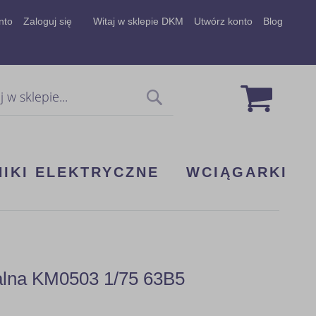
nto
Zaloguj się
Witaj w sklepie DKM
Utwórz konto
Blog
Mój koszy
Szukaj
NIKI ELEKTRYCZNE
WCIĄGARKI
dalna KM0503 1/75 63B5