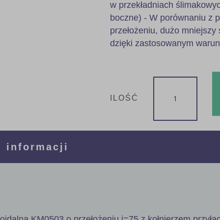
w przekładniach ślimakowyc
boczne) - W porównaniu z 
przełożeniu, dużo mniejszy 
dzięki zastosowanym waru
ILOŚĆ
 informacji
poidalna KM0503 o przełożeniu i=75 z kołnierzem przył