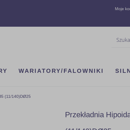
Moje ko
Szukaj
RY
WARIATORY/FALOWNIKI
SIL
3B5 (11/140)DØ25
Przekładnia Hipoi