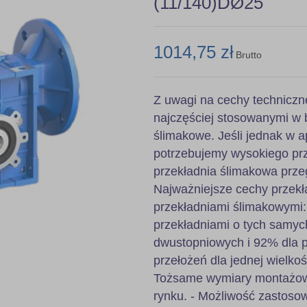
(11/140)DØ25
1014,75 zł
Brutto
Z uwagi na cechy techniczn
najczęściej stosowanymi w 
ślimakowe. Jeśli jednak w ap
potrzebujemy wysokiego prz
przekładnia ślimakowa prze
Najważniejsze cechy przekł
przekładniami ślimakowymi
przekładniami o tych samyc
dwustopniowych i 92% dla pr
przełożeń dla jednej wielkoś
Tożsame wymiary montażowe
rynku. - Możliwość zastoso