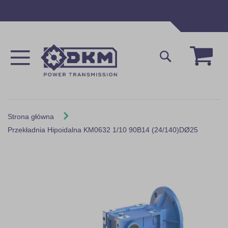
Przejdź
do
treści
Mój 
Szukaj
Strona główna
Przekładnia Hipoidalna KM0632 1/10 90B14 (24/140)DØ25
Skip
to
the
end
of
the
images
gallery