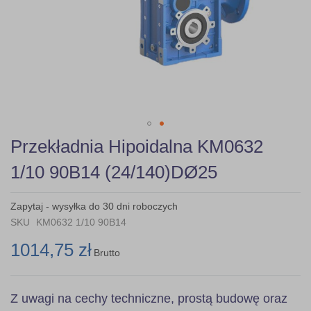
Skip
Przekładnia Hipoidalna KM0632
to
the
1/10 90B14 (24/140)DØ25
beginning
of
the
Zapytaj - wysyłka do 30 dni roboczych
images
SKU
KM0632 1/10 90B14
gallery
1014,75 zł
Brutto
Z uwagi na cechy techniczne, prostą budowę oraz