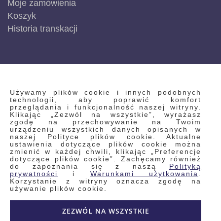
Moje zamówienia
Koszyk
Historia transkacji
INFORMACJE
Używamy plików cookie i innych podobnych
technologii, aby poprawić komfort
przeglądania i funkcjonalność naszej witryny.
Klikając „Zezwól na wszystkie”, wyrażasz
Regulamin
zgodę na przechowywanie na Twoim
urządzeniu wszystkich danych opisanych w
Polityka prywatności i pliki cookie
naszej Polityce plików cookie. Aktualne
ustawienia dotyczące plików cookie można
Wyszukiwane frazy
zmienić w każdej chwili, klikając „Preferencje
dotyczące plików cookie”. Zachęcamy również
Wyszukiwanie zaawansowane
do zapoznania się z naszą
Polityką
Zamówienia
prywatności
i
Warunkami użytkowania
.
Korzystanie z witryny oznacza zgodę na
Skontaktuj się z nami
używanie plików cookie.
Odstąp od umowy
ZEZWÓL NA WSZYSTKIE
Blog