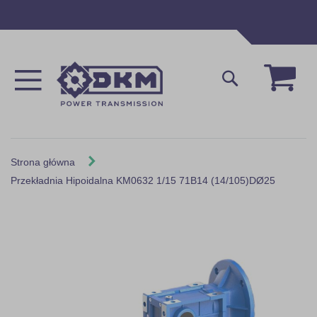
Przejdź
do
treści
Mój 
Szukaj
Strona główna
Przekładnia Hipoidalna KM0632 1/15 71B14 (14/105)DØ25
Skip
to
the
end
of
the
images
gallery