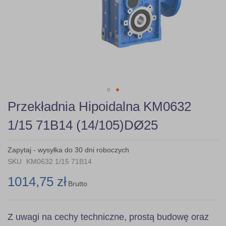
Skip
Przekładnia Hipoidalna KM0632
to
the
1/15 71B14 (14/105)DØ25
beginning
of
the
Zapytaj - wysyłka do 30 dni roboczych
images
SKU
KM0632 1/15 71B14
gallery
1014,75 zł
Brutto
Z uwagi na cechy techniczne, prostą budowę oraz