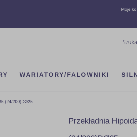
Moje ko
Szukaj
RY
WARIATORY/FALOWNIKI
SIL
0B5 (24/200)DØ25
Przekładnia Hipoi