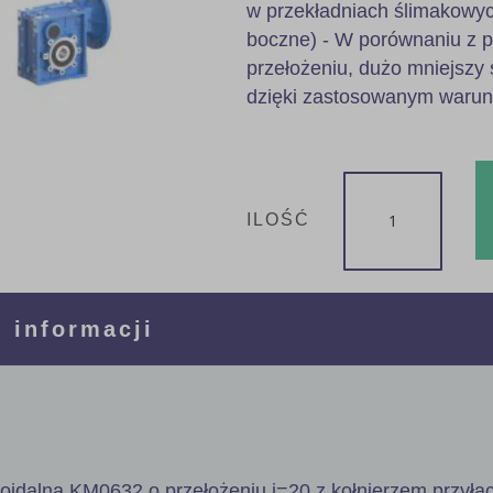
w przekładniach ślimakowyc
boczne) - W porównaniu z 
przełożeniu, dużo mniejszy 
dzięki zastosowanym waru
ILOŚĆ
 informacji
poidalna KM0632 o przełożeniu i=20 z kołnierzem przył