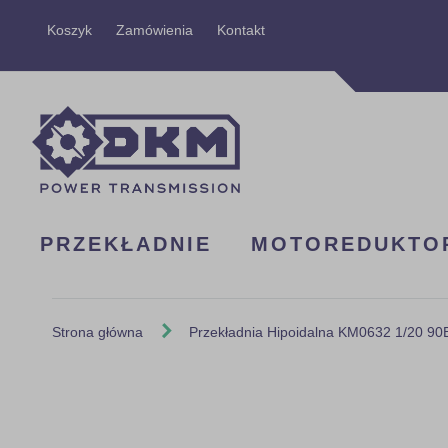
Przejdź
Koszyk
Zamówienia
Kontakt
do
treści
PRZEKŁADNIE
MOTOREDUKTO
Strona główna
Przekładnia Hipoidalna KM0632 1/20 9
Skip
to
the
end