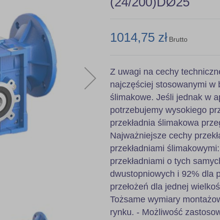
(24/200)DØ25
1014,75 zł
Brutto
Z uwagi na cechy techniczn
najczęściej stosowanymi w 
ślimakowe. Jeśli jednak w ap
potrzebujemy wysokiego prz
przekładnia ślimakowa prze
Najważniejsze cechy przekł
przekładniami ślimakowymi
przekładniami o tych samyc
dwustopniowych i 92% dla pr
przełożeń dla jednej wielkoś
Tożsame wymiary montażowe
rynku. - Możliwość zastoso