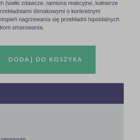
h (wałki zdawcze, ramiona reakcyjne, kołnierze
przekładniami ślimakowymi o konkretnym
stopień nagrzewania się przekładni hipoidalnych
nkom smarowania.
DODAJ DO KOSZYKA
ączeniowym