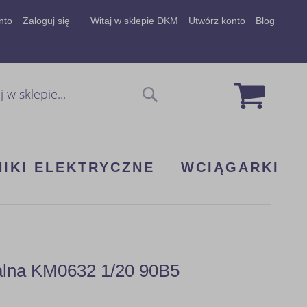
nto
Zaloguj się
Witaj w sklepie DKM
Utwórz konto
Blog
Mój koszy
Szukaj
NIKI ELEKTRYCZNE
WCIĄGARKI
dalna KM0632 1/20 90B5