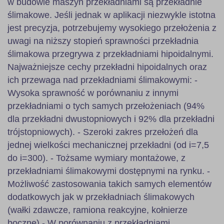
w budowie maszyn przekładniami są przekładnie
ślimakowe. Jeśli jednak w aplikacji niezwykle istotna
jest precyzja, potrzebujemy wysokiego przełożenia z
uwagi na niższy stopień sprawności przekładnia
ślimakowa przegrywa z przekładniami hipoidalnymi.
Najważniejsze cechy przekładni hipoidalnych oraz
ich przewaga nad przekładniami ślimakowymi: -
Wysoka sprawność w porównaniu z innymi
przekładniami o tych samych przełożeniach (94%
dla przekładni dwustopniowych i 92% dla przekładni
trójstopniowych). - Szeroki zakres przełożeń dla
jednej wielkości mechanicznej przekładni (od i=7,5
do i=300). - Tożsame wymiary montażowe, z
przekładniami ślimakowymi dostępnymi na rynku. -
Możliwość zastosowania takich samych elementów
dodatkowych jak w przekładniach ślimakowych
(wałki zdawcze, ramiona reakcyjne, kołnierze
boczne) - W porównaniu z przekładniami