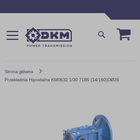
Przejdź
do
treści
Mój 
Szukaj
Strona główna
Przekładnia Hipoidalna KM0632 1/30 71B5 (14/160)DØ25
Skip
to
the
end
of
the
images
gallery