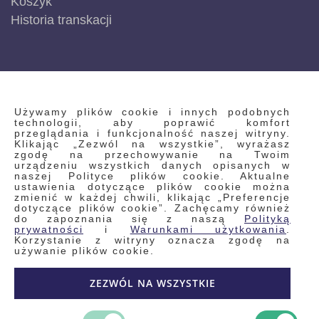
Koszyk
Historia transkacji
INFORMACJE
Używamy plików cookie i innych podobnych
technologii, aby poprawić komfort
przeglądania i funkcjonalność naszej witryny.
Klikając „Zezwól na wszystkie”, wyrażasz
Regulamin
zgodę na przechowywanie na Twoim
urządzeniu wszystkich danych opisanych w
Polityka prywatności i pliki cookie
naszej Polityce plików cookie. Aktualne
ustawienia dotyczące plików cookie można
Wyszukiwane frazy
zmienić w każdej chwili, klikając „Preferencje
dotyczące plików cookie”. Zachęcamy również
Wyszukiwanie zaawansowane
do zapoznania się z naszą
Polityką
Zamówienia
prywatności
i
Warunkami użytkowania
.
Korzystanie z witryny oznacza zgodę na
Skontaktuj się z nami
używanie plików cookie.
Odstąp od umowy
ZEZWÓL NA WSZYSTKIE
Blog
Kontakt