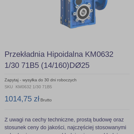
Skip
Przekładnia Hipoidalna KM0632
to
the
1/30 71B5 (14/160)DØ25
beginning
of
the
Zapytaj - wysyłka do 30 dni roboczych
images
SKU
KM0632 1/30 71B5
gallery
1014,75 zł
Brutto
Z uwagi na cechy techniczne, prostą budowę oraz
stosunek ceny do jakości, najczęściej stosowanymi