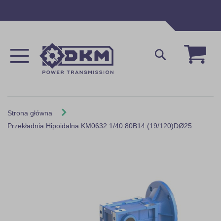
Przejdź
do
treści
Mój 
Szukaj
Strona główna
Przekładnia Hipoidalna KM0632 1/40 80B14 (19/120)DØ25
Skip
to
the
end
of
the
images
gallery