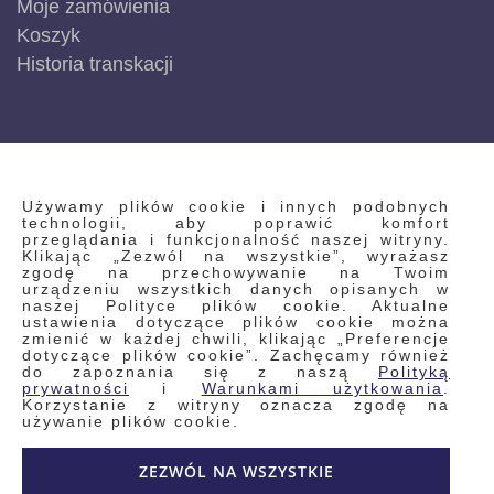
Moje zamówienia
Koszyk
Historia transkacji
INFORMACJE
Używamy plików cookie i innych podobnych
technologii, aby poprawić komfort
przeglądania i funkcjonalność naszej witryny.
Klikając „Zezwól na wszystkie”, wyrażasz
Regulamin
zgodę na przechowywanie na Twoim
urządzeniu wszystkich danych opisanych w
Polityka prywatności i pliki cookie
naszej Polityce plików cookie. Aktualne
ustawienia dotyczące plików cookie można
Wyszukiwane frazy
zmienić w każdej chwili, klikając „Preferencje
dotyczące plików cookie”. Zachęcamy również
Wyszukiwanie zaawansowane
do zapoznania się z naszą
Polityką
Zamówienia
prywatności
i
Warunkami użytkowania
.
Korzystanie z witryny oznacza zgodę na
Skontaktuj się z nami
używanie plików cookie.
Odstąp od umowy
ZEZWÓL NA WSZYSTKIE
Blog