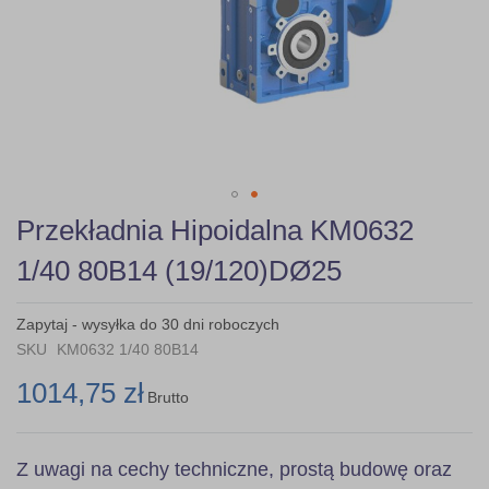
Skip
Przekładnia Hipoidalna KM0632
to
the
1/40 80B14 (19/120)DØ25
beginning
of
the
Zapytaj - wysyłka do 30 dni roboczych
images
SKU
KM0632 1/40 80B14
gallery
1014,75 zł
Brutto
Z uwagi na cechy techniczne, prostą budowę oraz