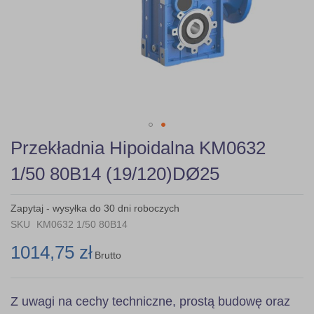
Skip
Przekładnia Hipoidalna KM0632
to
the
1/50 80B14 (19/120)DØ25
beginning
of
the
Zapytaj - wysyłka do 30 dni roboczych
images
SKU
KM0632 1/50 80B14
gallery
1014,75 zł
Brutto
Z uwagi na cechy techniczne, prostą budowę oraz