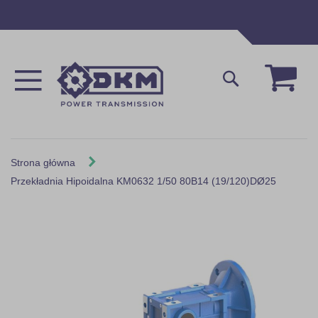
Przejdź
do
treści
Mój 
Szukaj
Strona główna
Przekładnia Hipoidalna KM0632 1/50 80B14 (19/120)DØ25
Skip
to
the
end
of
the
images
gallery