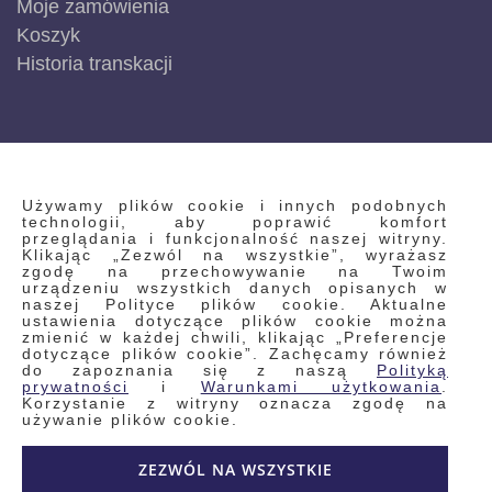
Moje zamówienia
Koszyk
Historia transkacji
INFORMACJE
Używamy plików cookie i innych podobnych
technologii, aby poprawić komfort
przeglądania i funkcjonalność naszej witryny.
Klikając „Zezwól na wszystkie”, wyrażasz
Regulamin
zgodę na przechowywanie na Twoim
urządzeniu wszystkich danych opisanych w
Polityka prywatności i pliki cookie
naszej Polityce plików cookie. Aktualne
ustawienia dotyczące plików cookie można
Wyszukiwane frazy
zmienić w każdej chwili, klikając „Preferencje
dotyczące plików cookie”. Zachęcamy również
Wyszukiwanie zaawansowane
do zapoznania się z naszą
Polityką
Zamówienia
prywatności
i
Warunkami użytkowania
.
Korzystanie z witryny oznacza zgodę na
Skontaktuj się z nami
używanie plików cookie.
Odstąp od umowy
ZEZWÓL NA WSZYSTKIE
Blog