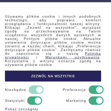
INFORMACJE
Używamy plików cookie i innych podobnych
technologii, aby poprawić komfort
przeglądania i funkcjonalność naszej witryny.
Klikając „Zezwól na wszystkie”, wyrażasz
Regulamin
zgodę na przechowywanie na Twoim
urządzeniu wszystkich danych opisanych w
Polityka prywatności i pliki cookie
naszej Polityce plików cookie. Aktualne
ustawienia dotyczące plików cookie można
Wyszukiwane frazy
zmienić w każdej chwili, klikając „Preferencje
dotyczące plików cookie”. Zachęcamy również
Wyszukiwanie zaawansowane
do zapoznania się z naszą
Polityką
Zamówienia
prywatności
i
Warunkami użytkowania
.
Korzystanie z witryny oznacza zgodę na
Skontaktuj się z nami
używanie plików cookie.
Odstąp od umowy
ZEZWÓL NA WSZYSTKIE
Blog
Kontakt
Niezbędne
Preferencje
Statystyki
Marketing
Pokaż szczegóły