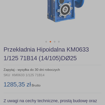
Skip
Przekładnia Hipoidalna KM0633
to
the
1/125 71B14 (14/105)DØ25
beginning
of
the
Zapytaj - wysyłka do 30 dni roboczych
images
SKU
KM0633 1/125 71B14
gallery
1285,35 zł
Brutto
Z uwagi na cechy techniczne, prostą budowę oraz