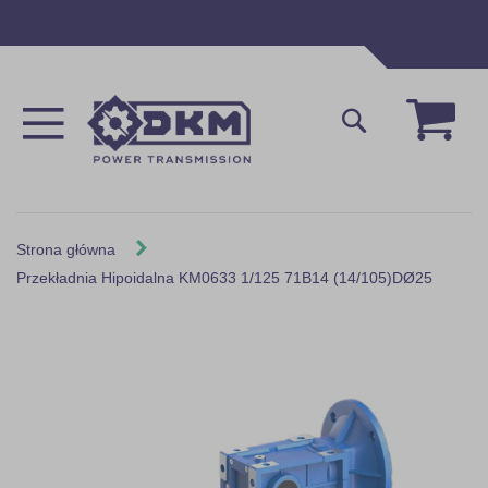
Przejdź
do
treści
Mój 
Szukaj
Strona główna
Przekładnia Hipoidalna KM0633 1/125 71B14 (14/105)DØ25
Skip
to
the
end
of
the
images
gallery