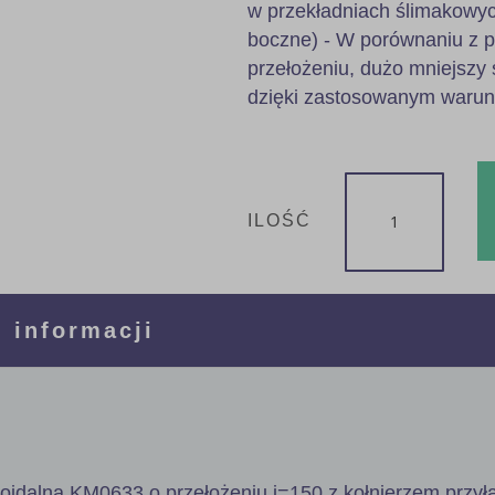
w przekładniach ślimakowyc
boczne) - W porównaniu z 
przełożeniu, dużo mniejszy 
dzięki zastosowanym waru
ILOŚĆ
 informacji
poidalna KM0633 o przełożeniu i=150 z kołnierzem przy