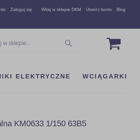
nto
Zaloguj się
Witaj w sklepie DKM
Utwórz konto
Blog
Mój koszy
Szukaj
NIKI ELEKTRYCZNE
WCIĄGARKI
dalna KM0633 1/150 63B5