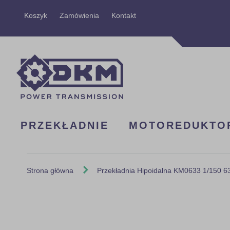
Przejdź
Koszyk
Zamówienia
Kontakt
do
treści
PRZEKŁADNIE
MOTOREDUKTO
Strona główna
Przekładnia Hipoidalna KM0633 1/150 
Skip
to
the
end