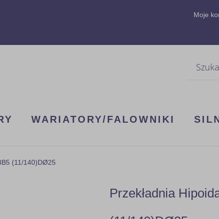
Moje ko
Szukaj
RY
WARIATORY/FALOWNIKI
SIL
63B5 (11/140)DØ25
Przekładnia Hipoi