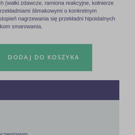
h (wałki zdawcze, ramiona reakcyjne, kołnierze
przekładniami ślimakowymi o konkretnym
stopień nagrzewania się przekładni hipoidalnych
nkom smarowania.
DODAJ DO KOSZYKA
łączeniowym