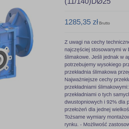
(11/140)DØ25
1285,35 zł
Brutto
Z uwagi na cechy techniczn
najczęściej stosowanymi w 
ślimakowe. Jeśli jednak w ap
potrzebujemy wysokiego prz
przekładnia ślimakowa prze
Najważniejsze cechy przekł
przekładniami ślimakowymi
przekładniami o tych samyc
dwustopniowych i 92% dla pr
przełożeń dla jednej wielkoś
Tożsame wymiary montażowe
rynku. - Możliwość zastoso