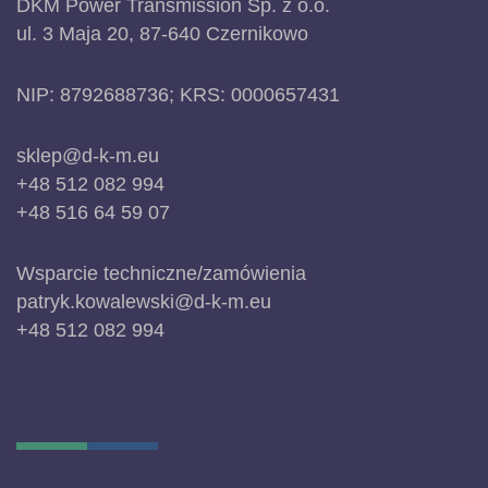
DKM Power Transmission Sp. z o.o.
ul. 3 Maja 20, 87-640 Czernikowo
NIP: 8792688736; KRS: 0000657431
sklep@d-k-m.eu
+48 512 082 994
+48 516 64 59 07
Wsparcie techniczne/zamówienia
patryk.kowalewski@d-k-m.eu
+48 512 082 994