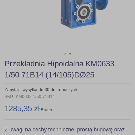
Skip
Przekładnia Hipoidalna KM0633
to
the
1/50 71B14 (14/105)DØ25
beginning
of
the
Zapytaj - wysyłka do 30 dni roboczych
images
SKU
KM0633 1/50 71B14
gallery
1285,35 zł
Brutto
Z uwagi na cechy techniczne, prostą budowę oraz