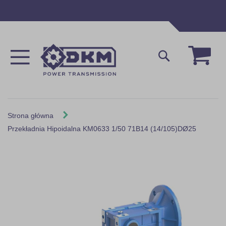
Przejdź
do
treści
Mój 
Szukaj
Strona główna
Przekładnia Hipoidalna KM0633 1/50 71B14 (14/105)DØ25
Skip
to
the
end
of
the
images
gallery