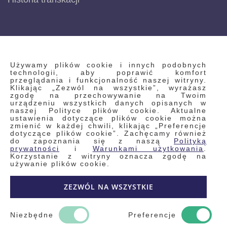
INFORMACJE
Używamy plików cookie i innych podobnych
technologii, aby poprawić komfort
przeglądania i funkcjonalność naszej witryny.
Klikając „Zezwól na wszystkie”, wyrażasz
Regulamin
zgodę na przechowywanie na Twoim
urządzeniu wszystkich danych opisanych w
Polityka prywatności i pliki cookie
naszej Polityce plików cookie. Aktualne
ustawienia dotyczące plików cookie można
Wyszukiwane frazy
zmienić w każdej chwili, klikając „Preferencje
dotyczące plików cookie”. Zachęcamy również
Wyszukiwanie zaawansowane
do zapoznania się z naszą
Polityką
Zamówienia
prywatności
i
Warunkami użytkowania
.
Korzystanie z witryny oznacza zgodę na
Skontaktuj się z nami
używanie plików cookie.
Odstąp od umowy
ZEZWÓL NA WSZYSTKIE
Blog
Kontakt
Niezbędne
Preferencje