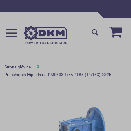
Przejdź
do
treści
Mój 
Szukaj
Strona główna
Przekładnia Hipoidalna KM0633 1/75 71B5 (14/160)DØ25
Skip
to
the
end
of
the
images
gallery