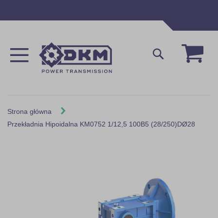
Przejdź
do
treści
Mój 
Szukaj
Strona główna
Przekładnia Hipoidalna KM0752 1/12,5 100B5 (28/250)DØ28
Skip
to
the
end
of
the
images
gallery