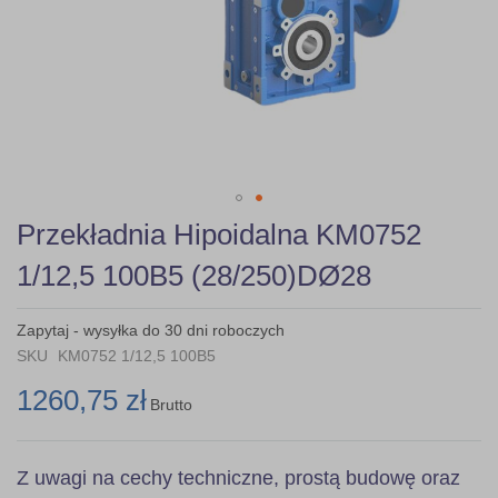
Skip
Przekładnia Hipoidalna KM0752
to
the
1/12,5 100B5 (28/250)DØ28
beginning
of
the
Zapytaj - wysyłka do 30 dni roboczych
images
SKU
KM0752 1/12,5 100B5
gallery
1260,75 zł
Brutto
Z uwagi na cechy techniczne, prostą budowę oraz