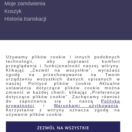
Moje zamówienia
Koszyk
Historia transkacji
INFORMACJE
Używamy plików cookie i innych podobnych
technologii, aby poprawić komfort
przeglądania i funkcjonalność naszej witryny.
Klikając „Zezwól na wszystkie”, wyrażasz
Regulamin
zgodę na przechowywanie na Twoim
urządzeniu wszystkich danych opisanych w
Polityka prywatności i pliki cookie
naszej Polityce plików cookie. Aktualne
ustawienia dotyczące plików cookie można
Wyszukiwane frazy
zmienić w każdej chwili, klikając „Preferencje
dotyczące plików cookie”. Zachęcamy również
Wyszukiwanie zaawansowane
do zapoznania się z naszą
Polityką
Zamówienia
prywatności
i
Warunkami użytkowania
.
Korzystanie z witryny oznacza zgodę na
Skontaktuj się z nami
używanie plików cookie.
Odstąp od umowy
ZEZWÓL NA WSZYSTKIE
Blog