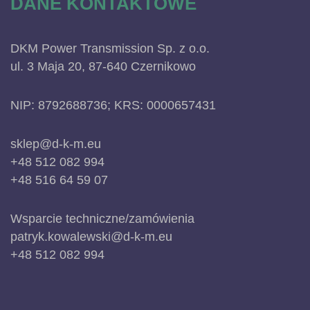
DANE KONTAKTOWE
DKM Power Transmission Sp. z o.o.
ul. 3 Maja 20, 87-640 Czernikowo
NIP: 8792688736; KRS: 0000657431
sklep@d-k-m.eu
+48 512 082 994
+48 516 64 59 07
Wsparcie techniczne/zamówienia
patryk.kowalewski@d-k-m.eu
+48 512 082 994