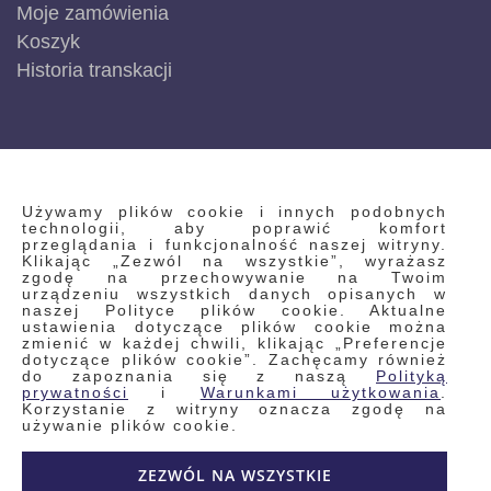
Moje zamówienia
Koszyk
Historia transkacji
INFORMACJE
Używamy plików cookie i innych podobnych
technologii, aby poprawić komfort
przeglądania i funkcjonalność naszej witryny.
Klikając „Zezwól na wszystkie”, wyrażasz
Regulamin
zgodę na przechowywanie na Twoim
urządzeniu wszystkich danych opisanych w
Polityka prywatności i pliki cookie
naszej Polityce plików cookie. Aktualne
ustawienia dotyczące plików cookie można
Wyszukiwane frazy
zmienić w każdej chwili, klikając „Preferencje
dotyczące plików cookie”. Zachęcamy również
Wyszukiwanie zaawansowane
do zapoznania się z naszą
Polityką
Zamówienia
prywatności
i
Warunkami użytkowania
.
Korzystanie z witryny oznacza zgodę na
Skontaktuj się z nami
używanie plików cookie.
Odstąp od umowy
ZEZWÓL NA WSZYSTKIE
Blog