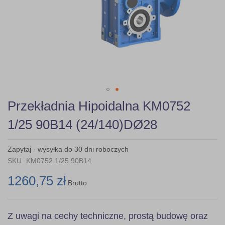
Skip
Przekładnia Hipoidalna KM0752
to
the
1/25 90B14 (24/140)DØ28
beginning
of
the
Zapytaj - wysyłka do 30 dni roboczych
images
SKU
KM0752 1/25 90B14
gallery
1260,75 zł
Brutto
Z uwagi na cechy techniczne, prostą budowę oraz