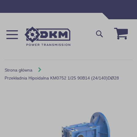
Przejdź
do
treści
Mój 
Szukaj
Strona główna
Przekładnia Hipoidalna KM0752 1/25 90B14 (24/140)DØ28
Skip
to
the
end
of
the
images
gallery