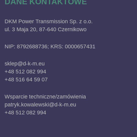
DANE KONTAKTOWE
DKM Power Transmission Sp. z o.o.
ul. 3 Maja 20, 87-640 Czernikowo
NIP: 8792688736; KRS: 0000657431
sklep@d-k-m.eu
+48 512 082 994
+48 516 64 59 07
Wsparcie techniczne/zamówienia
patryk.kowalewski@d-k-m.eu
+48 512 082 994