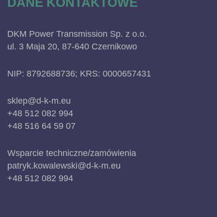
DANE KONTAKTOWE
DKM Power Transmission Sp. z o.o.
ul. 3 Maja 20, 87-640 Czernikowo
NIP: 8792688736; KRS: 0000657431
sklep@d-k-m.eu
+48 512 082 994
+48 516 64 59 07
Wsparcie techniczne/zamówienia
patryk.kowalewski@d-k-m.eu
+48 512 082 994