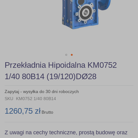
Skip
Przekładnia Hipoidalna KM0752
to
the
1/40 80B14 (19/120)DØ28
beginning
of
the
Zapytaj - wysyłka do 30 dni roboczych
images
SKU
KM0752 1/40 80B14
gallery
1260,75 zł
Brutto
Z uwagi na cechy techniczne, prostą budowę oraz