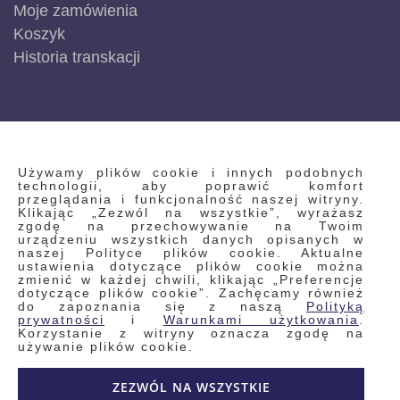
Moje zamówienia
Koszyk
Historia transkacji
INFORMACJE
Używamy plików cookie i innych podobnych
technologii, aby poprawić komfort
przeglądania i funkcjonalność naszej witryny.
Klikając „Zezwól na wszystkie”, wyrażasz
Regulamin
zgodę na przechowywanie na Twoim
urządzeniu wszystkich danych opisanych w
Polityka prywatności i pliki cookie
naszej Polityce plików cookie. Aktualne
ustawienia dotyczące plików cookie można
Wyszukiwane frazy
zmienić w każdej chwili, klikając „Preferencje
dotyczące plików cookie”. Zachęcamy również
Wyszukiwanie zaawansowane
do zapoznania się z naszą
Polityką
Zamówienia
prywatności
i
Warunkami użytkowania
.
Korzystanie z witryny oznacza zgodę na
Skontaktuj się z nami
używanie plików cookie.
Odstąp od umowy
ZEZWÓL NA WSZYSTKIE
Blog