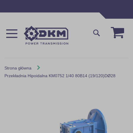
Przejdź
do
treści
Mój 
Szukaj
Strona główna
Przekładnia Hipoidalna KM0752 1/40 80B14 (19/120)DØ28
Skip
to
the
end
of
the
images
gallery