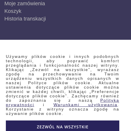
Moje zamówienia
Koszyk
Historia transkacji
INFORMACJE
Używamy plików cookie i innych podobnych
technologii, aby poprawić komfort
przeglądania i funkcjonalność naszej witryny.
Klikając „Zezwól na wszystkie”, wyrażasz
Regulamin
zgodę na przechowywanie na Twoim
urządzeniu wszystkich danych opisanych w
Polityka prywatności i pliki cookie
naszej Polityce plików cookie. Aktualne
ustawienia dotyczące plików cookie można
Wyszukiwane frazy
zmienić w każdej chwili, klikając „Preferencje
dotyczące plików cookie”. Zachęcamy również
Wyszukiwanie zaawansowane
do zapoznania się z naszą
Polityką
Zamówienia
prywatności
i
Warunkami użytkowania
.
Korzystanie z witryny oznacza zgodę na
Skontaktuj się z nami
używanie plików cookie.
Odstąp od umowy
ZEZWÓL NA WSZYSTKIE
Blog