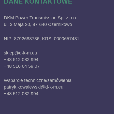
DANE KONTAKTOWE
DKM Power Transmission Sp. z o.o.
ul. 3 Maja 20, 87-640 Czernikowo
NIP: 8792688736; KRS: 0000657431
sklep@d-k-m.eu
+48 512 082 994
+48 516 64 59 07
Wsparcie techniczne/zamówienia
patryk.kowalewski@d-k-m.eu
+48 512 082 994