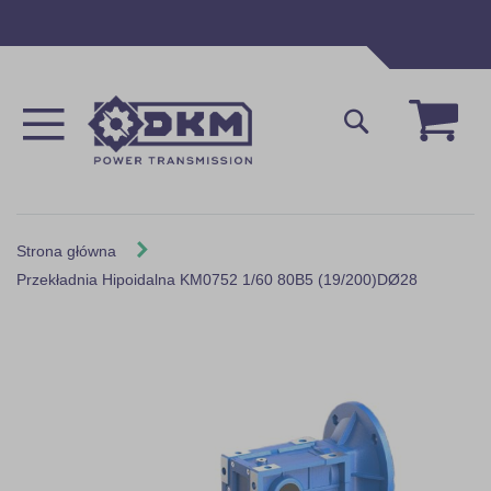
Przejdź
do
treści
Mój 
Szukaj
Strona główna
Przekładnia Hipoidalna KM0752 1/60 80B5 (19/200)DØ28
Skip
to
the
end
of
the
images
gallery