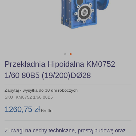
Skip
Przekładnia Hipoidalna KM0752
to
the
1/60 80B5 (19/200)DØ28
beginning
of
the
Zapytaj - wysyłka do 30 dni roboczych
images
SKU
KM0752 1/60 80B5
gallery
1260,75 zł
Brutto
Z uwagi na cechy techniczne, prostą budowę oraz