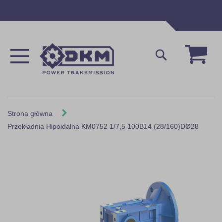
Przejdź
do
treści
Mój 
Szukaj
Strona główna
Przekładnia Hipoidalna KM0752 1/7,5 100B14 (28/160)DØ28
Skip
to
the
end
of
the
images
gallery