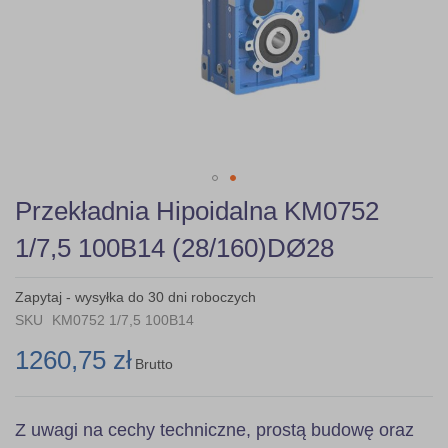
Skip
Przekładnia Hipoidalna KM0752
to
the
1/7,5 100B14 (28/160)DØ28
beginning
of
the
Zapytaj - wysyłka do 30 dni roboczych
images
SKU
KM0752 1/7,5 100B14
gallery
1260,75 zł
Brutto
Z uwagi na cechy techniczne, prostą budowę oraz