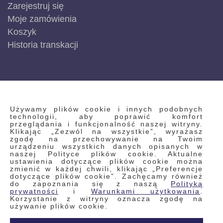
Zarejestruj się
Moje zamówienia
Koszyk
Historia transkacji
INFORMACJE
Używamy plików cookie i innych podobnych
technologii, aby poprawić komfort
przeglądania i funkcjonalność naszej witryny.
Klikając „Zezwól na wszystkie”, wyrażasz
Regulamin
zgodę na przechowywanie na Twoim
urządzeniu wszystkich danych opisanych w
Polityka prywatności i pliki cookie
naszej Polityce plików cookie. Aktualne
ustawienia dotyczące plików cookie można
Wyszukiwane frazy
zmienić w każdej chwili, klikając „Preferencje
dotyczące plików cookie”. Zachęcamy również
Wyszukiwanie zaawansowane
do zapoznania się z naszą
Polityką
Zamówienia
prywatności
i
Warunkami użytkowania
.
Korzystanie z witryny oznacza zgodę na
Skontaktuj się z nami
używanie plików cookie.
Odstąp od umowy