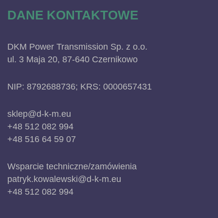
DANE KONTAKTOWE
DKM Power Transmission Sp. z o.o.
ul. 3 Maja 20, 87-640 Czernikowo
NIP: 8792688736; KRS: 0000657431
sklep@d-k-m.eu
+48 512 082 994
+48 516 64 59 07
Wsparcie techniczne/zamówienia
patryk.kowalewski@d-k-m.eu
+48 512 082 994