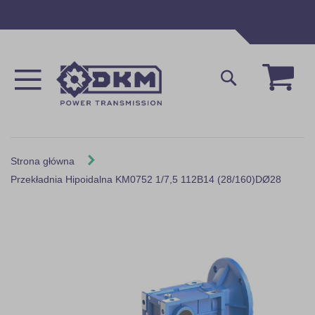
Przejdź
do
treści
Mój 
Szukaj
Strona główna
Przekładnia Hipoidalna KM0752 1/7,5 112B14 (28/160)DØ28
Skip
to
the
end
of
the
images
gallery