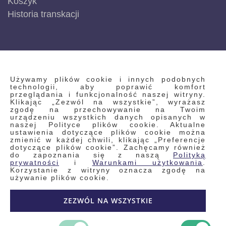
Koszyk
Historia transkacji
INFORMACJE
Używamy plików cookie i innych podobnych
technologii, aby poprawić komfort
przeglądania i funkcjonalność naszej witryny.
Klikając „Zezwól na wszystkie”, wyrażasz
Regulamin
zgodę na przechowywanie na Twoim
urządzeniu wszystkich danych opisanych w
Polityka prywatności i pliki cookie
naszej Polityce plików cookie. Aktualne
ustawienia dotyczące plików cookie można
Wyszukiwane frazy
zmienić w każdej chwili, klikając „Preferencje
dotyczące plików cookie”. Zachęcamy również
Wyszukiwanie zaawansowane
do zapoznania się z naszą
Polityką
Zamówienia
prywatności
i
Warunkami użytkowania
.
Korzystanie z witryny oznacza zgodę na
Skontaktuj się z nami
używanie plików cookie.
Odstąp od umowy
ZEZWÓL NA WSZYSTKIE
Blog
Kontakt