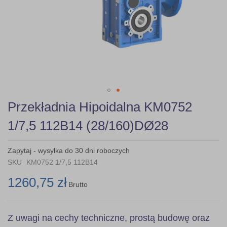
Skip
Przekładnia Hipoidalna KM0752
to
the
1/7,5 112B14 (28/160)DØ28
beginning
of
the
Zapytaj - wysyłka do 30 dni roboczych
images
SKU
KM0752 1/7,5 112B14
gallery
1260,75 zł
Brutto
Z uwagi na cechy techniczne, prostą budowę oraz