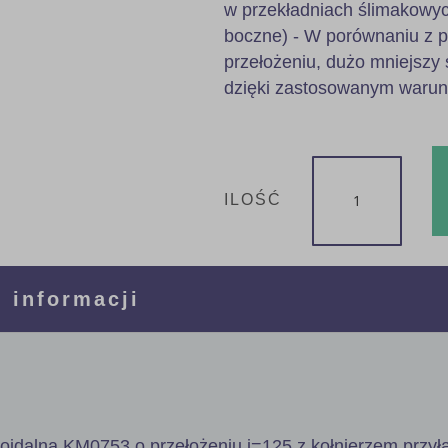
w przekładniach ślimakowyc
boczne) - W porównaniu z 
przełożeniu, dużo mniejszy 
dzięki zastosowanym waru
ILOŚĆ
 informacji
poidalna KM0753 o przełożeniu i=125 z kołnierzem przy