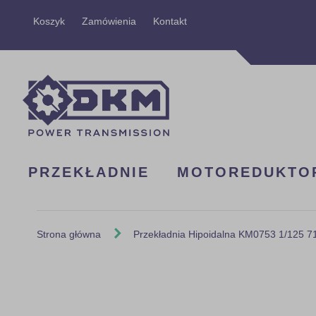
Przejdź
Koszyk
Zamówienia
Kontakt
do
treści
PRZEKŁADNIE
MOTOREDUKTO
Strona główna
Przekładnia Hipoidalna KM0753 1/125 
Skip
to
the
end