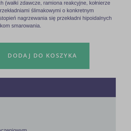
h (wałki zdawcze, ramiona reakcyjne, kołnierze
przekładniami ślimakowymi o konkretnym
stopień nagrzewania się przekładni hipoidalnych
nkom smarowania.
DODAJ DO KOSZYKA
łączeniowym