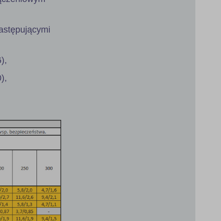
astępującymi
),
),