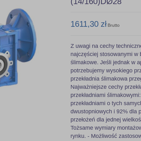
(14/160)DØ28
1611,30 zł
Brutto
Z uwagi na cechy techniczn
najczęściej stosowanymi w 
ślimakowe. Jeśli jednak w ap
potrzebujemy wysokiego prz
przekładnia ślimakowa prze
Najważniejsze cechy przekł
przekładniami ślimakowymi
przekładniami o tych samyc
dwustopniowych i 92% dla pr
przełożeń dla jednej wielkoś
Tożsame wymiary montażowe
rynku. - Możliwość zastoso