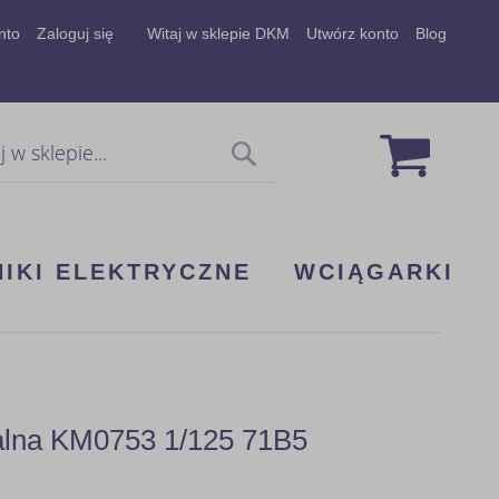
nto
Zaloguj się
Witaj w sklepie DKM
Utwórz konto
Blog
Mój koszy
Szukaj
NIKI ELEKTRYCZNE
WCIĄGARKI
dalna KM0753 1/125 71B5