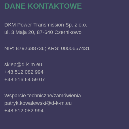
DANE KONTAKTOWE
DKM Power Transmission Sp. z o.o.
ul. 3 Maja 20, 87-640 Czernikowo
NIP: 8792688736; KRS: 0000657431
sklep@d-k-m.eu
+48 512 082 994
+48 516 64 59 07
Wsparcie techniczne/zamówienia
patryk.kowalewski@d-k-m.eu
+48 512 082 994