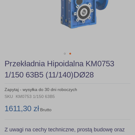
Skip
Przekładnia Hipoidalna KM0753
to
the
1/150 63B5 (11/140)DØ28
beginning
of
the
Zapytaj - wysyłka do 30 dni roboczych
images
SKU
KM0753 1/150 63B5
gallery
1611,30 zł
Brutto
Z uwagi na cechy techniczne, prostą budowę oraz