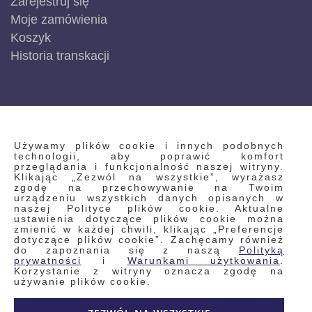
Zarejestruj się
Moje zamówienia
Koszyk
Historia transkacji
INFORMACJE
Używamy plików cookie i innych podobnych
technologii, aby poprawić komfort
przeglądania i funkcjonalność naszej witryny.
Klikając „Zezwól na wszystkie”, wyrażasz
Regulamin
zgodę na przechowywanie na Twoim
urządzeniu wszystkich danych opisanych w
Polityka prywatności i pliki cookie
naszej Polityce plików cookie. Aktualne
ustawienia dotyczące plików cookie można
Wyszukiwane frazy
zmienić w każdej chwili, klikając „Preferencje
dotyczące plików cookie”. Zachęcamy również
Wyszukiwanie zaawansowane
do zapoznania się z naszą
Polityką
Zamówienia
prywatności
i
Warunkami użytkowania
.
Korzystanie z witryny oznacza zgodę na
Skontaktuj się z nami
używanie plików cookie.
Odstąp od umowy