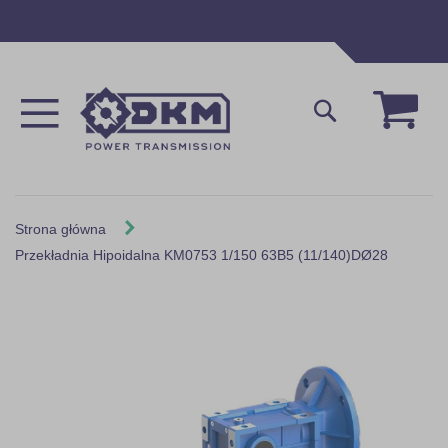
Przejdź
do
treści
Mój 
Szukaj
Strona główna
Przekładnia Hipoidalna KM0753 1/150 63B5 (11/140)DØ28
Skip
to
the
end
of
the
images
gallery