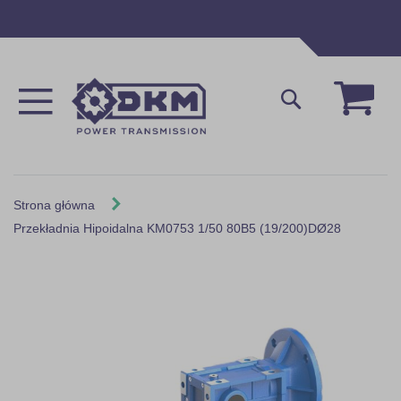
Przejdź
do
treści
Mój 
Szukaj
Strona główna
Przekładnia Hipoidalna KM0753 1/50 80B5 (19/200)DØ28
Skip
to
the
end
of
the
images
gallery