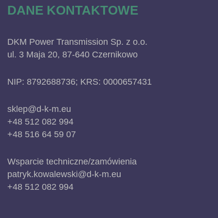
DANE KONTAKTOWE
DKM Power Transmission Sp. z o.o.
ul. 3 Maja 20, 87-640 Czernikowo
NIP: 8792688736; KRS: 0000657431
sklep@d-k-m.eu
+48 512 082 994
+48 516 64 59 07
Wsparcie techniczne/zamówienia
patryk.kowalewski@d-k-m.eu
+48 512 082 994