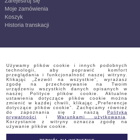
Zarejestruj się
Moje zamówienia
Koszyk
Historia transkacji
INFORMACJE
Używamy plików cookie i innych podobnych
technologii, aby poprawić komfort
przeglądania i funkcjonalność naszej witryny.
Klikając „Zezwól na wszystkie”, wyrażasz
Regulamin
zgodę na przechowywanie na Twoim
urządzeniu wszystkich danych opisanych w
Polityka prywatności i pliki cookie
naszej Polityce plików cookie. Aktualne
ustawienia dotyczące plików cookie można
Wyszukiwane frazy
zmienić w każdej chwili, klikając „Preferencje
dotyczące plików cookie”. Zachęcamy również
Wyszukiwanie zaawansowane
do zapoznania się z naszą
Polityką
Zamówienia
prywatności
i
Warunkami użytkowania
.
Korzystanie z witryny oznacza zgodę na
Skontaktuj się z nami
używanie plików cookie.
Odstąp od umowy