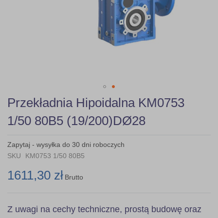
Skip
Przekładnia Hipoidalna KM0753
to
the
1/50 80B5 (19/200)DØ28
beginning
of
the
Zapytaj - wysyłka do 30 dni roboczych
images
SKU
KM0753 1/50 80B5
gallery
1611,30 zł
Brutto
Z uwagi na cechy techniczne, prostą budowę oraz