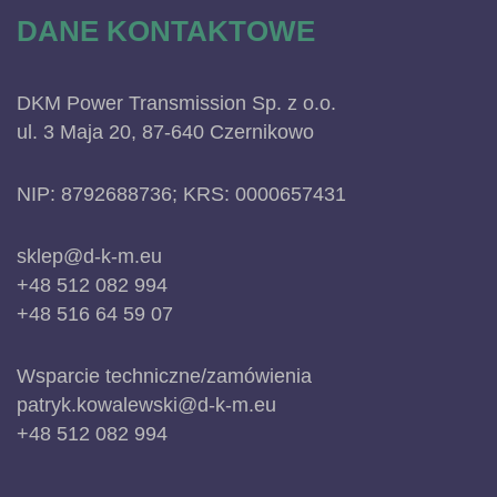
DANE KONTAKTOWE
DKM Power Transmission Sp. z o.o.
ul. 3 Maja 20, 87-640 Czernikowo
NIP: 8792688736; KRS: 0000657431
sklep@d-k-m.eu
+48 512 082 994
+48 516 64 59 07
Wsparcie techniczne/zamówienia
patryk.kowalewski@d-k-m.eu
+48 512 082 994