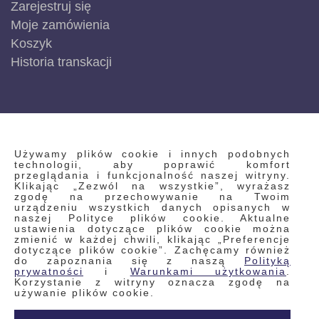
Zarejestruj się
Moje zamówienia
Koszyk
Historia transkacji
INFORMACJE
Używamy plików cookie i innych podobnych
technologii, aby poprawić komfort
przeglądania i funkcjonalność naszej witryny.
Klikając „Zezwól na wszystkie”, wyrażasz
Regulamin
zgodę na przechowywanie na Twoim
urządzeniu wszystkich danych opisanych w
Polityka prywatności i pliki cookie
naszej Polityce plików cookie. Aktualne
ustawienia dotyczące plików cookie można
Wyszukiwane frazy
zmienić w każdej chwili, klikając „Preferencje
dotyczące plików cookie”. Zachęcamy również
Wyszukiwanie zaawansowane
do zapoznania się z naszą
Polityką
Zamówienia
prywatności
i
Warunkami użytkowania
.
Korzystanie z witryny oznacza zgodę na
Skontaktuj się z nami
używanie plików cookie.
Odstąp od umowy