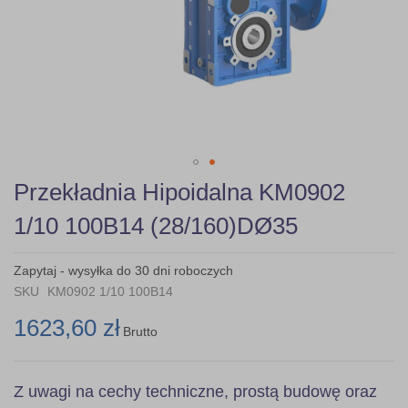
Skip
Przekładnia Hipoidalna KM0902
to
the
1/10 100B14 (28/160)DØ35
beginning
of
the
Zapytaj - wysyłka do 30 dni roboczych
images
SKU
KM0902 1/10 100B14
gallery
1623,60 zł
Brutto
Z uwagi na cechy techniczne, prostą budowę oraz