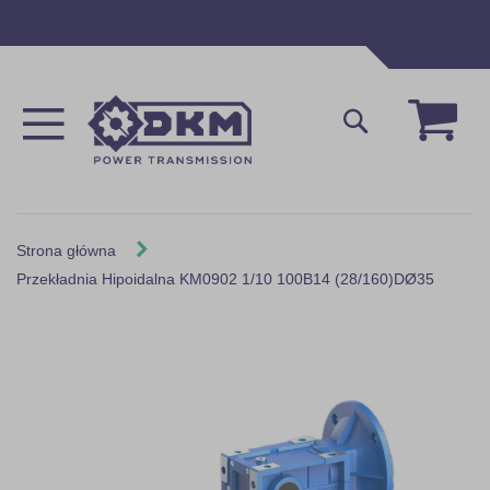
Przejdź
do
treści
Mój 
Szukaj
Strona główna
Przekładnia Hipoidalna KM0902 1/10 100B14 (28/160)DØ35
Skip
to
the
end
of
the
images
gallery