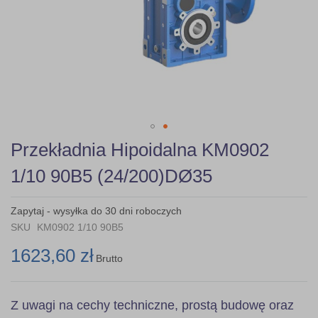
Skip
Przekładnia Hipoidalna KM0902
to
the
1/10 90B5 (24/200)DØ35
beginning
of
the
Zapytaj - wysyłka do 30 dni roboczych
images
SKU
KM0902 1/10 90B5
gallery
1623,60 zł
Brutto
Z uwagi na cechy techniczne, prostą budowę oraz