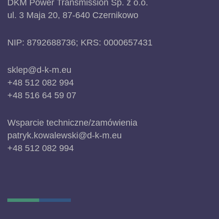
DKM Power Transmission Sp. z o.o.
ul. 3 Maja 20, 87-640 Czernikowo
NIP: 8792688736; KRS: 0000657431
sklep@d-k-m.eu
+48 512 082 994
+48 516 64 59 07
Wsparcie techniczne/zamówienia
patryk.kowalewski@d-k-m.eu
+48 512 082 994