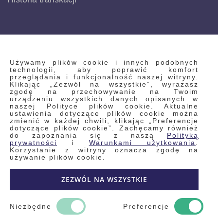
INFORMACJE
Używamy plików cookie i innych podobnych
technologii, aby poprawić komfort
przeglądania i funkcjonalność naszej witryny.
Klikając „Zezwól na wszystkie”, wyrażasz
Regulamin
zgodę na przechowywanie na Twoim
urządzeniu wszystkich danych opisanych w
Polityka prywatności i pliki cookie
naszej Polityce plików cookie. Aktualne
ustawienia dotyczące plików cookie można
Wyszukiwane frazy
zmienić w każdej chwili, klikając „Preferencje
dotyczące plików cookie”. Zachęcamy również
Wyszukiwanie zaawansowane
do zapoznania się z naszą
Polityką
Zamówienia
prywatności
i
Warunkami użytkowania
.
Korzystanie z witryny oznacza zgodę na
Skontaktuj się z nami
używanie plików cookie.
Odstąp od umowy
ZEZWÓL NA WSZYSTKIE
Blog
Kontakt
Niezbędne
Preferencje