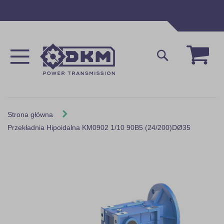
Przejdź
do
treści
Mój 
Szukaj
Strona główna
Przekładnia Hipoidalna KM0902 1/10 90B5 (24/200)DØ35
Skip
to
the
end
of
the
images
gallery