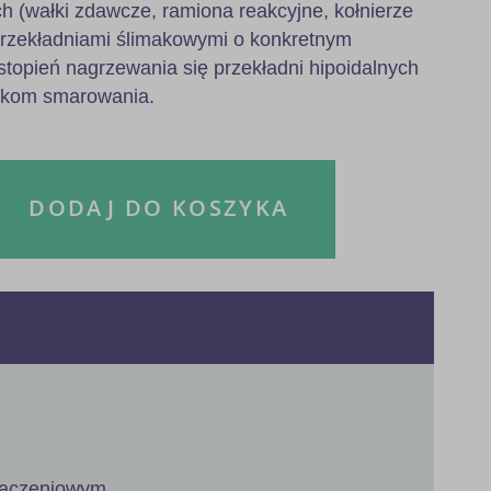
h (wałki zdawcze, ramiona reakcyjne, kołnierze
przekładniami ślimakowymi o konkretnym
stopień nagrzewania się przekładni hipoidalnych
nkom smarowania.
DODAJ DO KOSZYKA
yłączeniowym