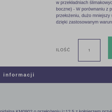
w przekładniach ślimakowyc
boczne) - W porównaniu z 
przełożeniu, dużo mniejszy 
dzięki zastosowanym waru
ILOŚĆ
 informacji
poidalna KM0902 o przełożeniu i=12,5 z kołnierzem prz