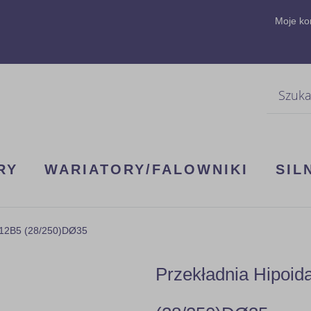
Moje ko
Szukaj
RY
WARIATORY/FALOWNIKI
SIL
112B5 (28/250)DØ35
Przekładnia Hipoid