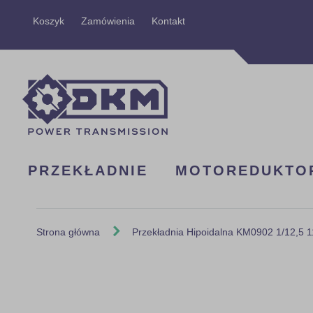
Przejdź
Koszyk
Zamówienia
Kontakt
do
treści
PRZEKŁADNIE
MOTOREDUKTO
Strona główna
Przekładnia Hipoidalna KM0902 1/12,5 
Skip
to
the
end