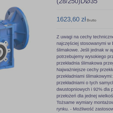
(28/250)DØ35
1623,60 zł
Brutto
Z uwagi na cechy techniczn
najczęściej stosowanymi w 
ślimakowe. Jeśli jednak w ap
potrzebujemy wysokiego prz
przekładnia ślimakowa prze
Najważniejsze cechy przekł
przekładniami ślimakowymi
przekładniami o tych samyc
dwustopniowych i 92% dla pr
przełożeń dla jednej wielkoś
Tożsame wymiary montażowe
rynku. - Możliwość zastoso