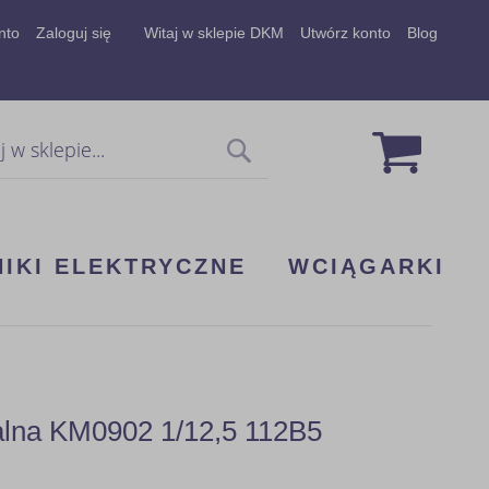
nto
Zaloguj się
Witaj w sklepie DKM
Utwórz konto
Blog
Mój koszy
Szukaj
NIKI ELEKTRYCZNE
WCIĄGARKI
alna KM0902 1/12,5 112B5