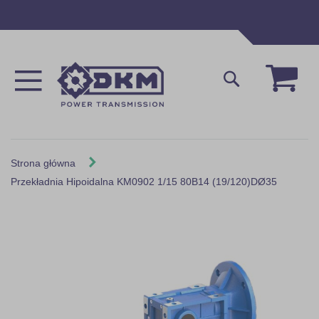
Przejdź
do
treści
Mój 
Szukaj
Strona główna
Przekładnia Hipoidalna KM0902 1/15 80B14 (19/120)DØ35
Skip
to
the
end
of
the
images
gallery