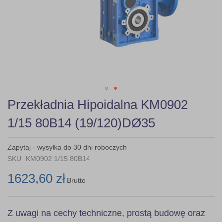
Skip
Przekładnia Hipoidalna KM0902
to
the
1/15 80B14 (19/120)DØ35
beginning
of
the
Zapytaj - wysyłka do 30 dni roboczych
images
SKU
KM0902 1/15 80B14
gallery
1623,60 zł
Brutto
Z uwagi na cechy techniczne, prostą budowę oraz