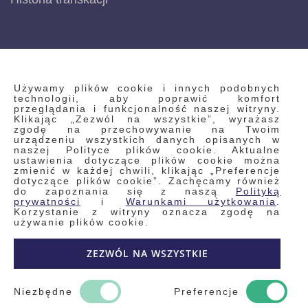
INFORMACJE
Używamy plików cookie i innych podobnych
technologii, aby poprawić komfort
przeglądania i funkcjonalność naszej witryny.
Klikając „Zezwól na wszystkie”, wyrażasz
Regulamin
zgodę na przechowywanie na Twoim
urządzeniu wszystkich danych opisanych w
Polityka prywatności i pliki cookie
naszej Polityce plików cookie. Aktualne
ustawienia dotyczące plików cookie można
Wyszukiwane frazy
zmienić w każdej chwili, klikając „Preferencje
dotyczące plików cookie”. Zachęcamy również
Wyszukiwanie zaawansowane
do zapoznania się z naszą
Polityką
Zamówienia
prywatności
i
Warunkami użytkowania
.
Korzystanie z witryny oznacza zgodę na
Skontaktuj się z nami
używanie plików cookie.
Odstąp od umowy
ZEZWÓL NA WSZYSTKIE
Blog
Kontakt
Niezbędne
Preferencje