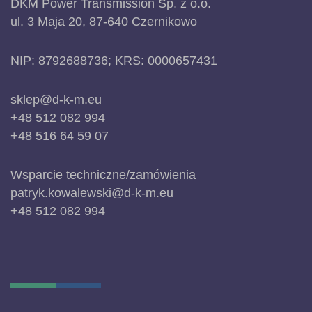
DKM Power Transmission Sp. z o.o.
ul. 3 Maja 20, 87-640 Czernikowo
NIP: 8792688736; KRS: 0000657431
sklep@d-k-m.eu
+48 512 082 994
+48 516 64 59 07
Wsparcie techniczne/zamówienia
patryk.kowalewski@d-k-m.eu
+48 512 082 994