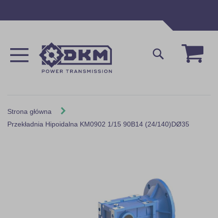
Przejdź
do
treści
Mój 
Szukaj
Strona główna
Przekładnia Hipoidalna KM0902 1/15 90B14 (24/140)DØ35
Skip
to
the
end
of
the
images
gallery