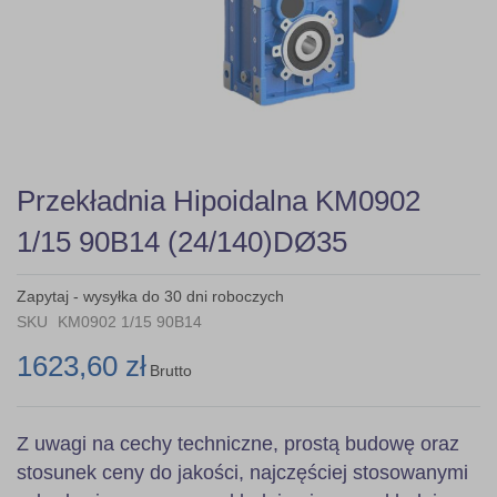
Skip
Przekładnia Hipoidalna KM0902
to
the
1/15 90B14 (24/140)DØ35
beginning
of
the
Zapytaj - wysyłka do 30 dni roboczych
images
SKU
KM0902 1/15 90B14
gallery
1623,60 zł
Brutto
Z uwagi na cechy techniczne, prostą budowę oraz
stosunek ceny do jakości, najczęściej stosowanymi