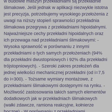
w budowie maszyn przekładniami są przekładnie
ślimakowe. Jeśli jednak w aplikacji niezwykle istotna
jest precyzja, potrzebujemy wysokiego przełożenia z
uwagi na niższy stopień sprawności przekładnia
ślimakowa przegrywa z przekładniami hipoidalnymi.
Najważniejsze cechy przekładni hipoidalnych oraz
ich przewaga nad przekładniami ślimakowymi: -
Wysoka sprawność w porównaniu z innymi
przekładniami o tych samych przełożeniach (94%
dla przekładni dwustopniowych i 92% dla przekładni
trójstopniowych). - Szeroki zakres przełożeń dla
jednej wielkości mechanicznej przekładni (od i=7,5
do i=300). - Tożsame wymiary montażowe, z
przekładniami ślimakowymi dostępnymi na rynku. -
Możliwość zastosowania takich samych elementów
dodatkowych jak w przekładniach ślimakowych
(wałki zdawcze, ramiona reakcyjne, kołnierze
boczne) - W porównaniu z przekładniami