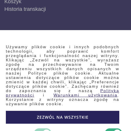
Koszyk
Historia transkacji
INFORMACJE
Używamy plików cookie i innych podobnych
technologii, aby poprawić komfort
przeglądania i funkcjonalność naszej witryny.
Klikając „Zezwól na wszystkie”, wyrażasz
Regulamin
zgodę na przechowywanie na Twoim
urządzeniu wszystkich danych opisanych w
Polityka prywatności i pliki cookie
naszej Polityce plików cookie. Aktualne
ustawienia dotyczące plików cookie można
Wyszukiwane frazy
zmienić w każdej chwili, klikając „Preferencje
dotyczące plików cookie”. Zachęcamy również
Wyszukiwanie zaawansowane
do zapoznania się z naszą
Polityką
Zamówienia
prywatności
i
Warunkami użytkowania
.
Korzystanie z witryny oznacza zgodę na
Skontaktuj się z nami
używanie plików cookie.
Odstąp od umowy
ZEZWÓL NA WSZYSTKIE
Blog
Kontakt