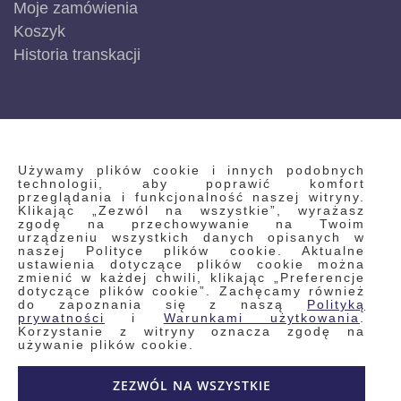
Moje zamówienia
Koszyk
Historia transkacji
INFORMACJE
Używamy plików cookie i innych podobnych
technologii, aby poprawić komfort
przeglądania i funkcjonalność naszej witryny.
Klikając „Zezwól na wszystkie”, wyrażasz
Regulamin
zgodę na przechowywanie na Twoim
urządzeniu wszystkich danych opisanych w
Polityka prywatności i pliki cookie
naszej Polityce plików cookie. Aktualne
ustawienia dotyczące plików cookie można
Wyszukiwane frazy
zmienić w każdej chwili, klikając „Preferencje
dotyczące plików cookie”. Zachęcamy również
Wyszukiwanie zaawansowane
do zapoznania się z naszą
Polityką
Zamówienia
prywatności
i
Warunkami użytkowania
.
Korzystanie z witryny oznacza zgodę na
Skontaktuj się z nami
używanie plików cookie.
Odstąp od umowy
ZEZWÓL NA WSZYSTKIE
Blog