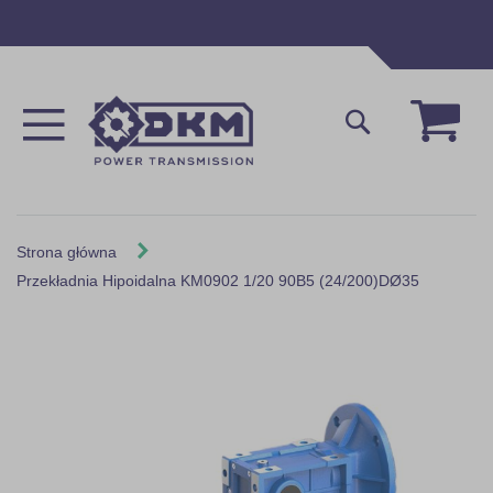
Przejdź
do
treści
Mój 
Szukaj
Strona główna
Przekładnia Hipoidalna KM0902 1/20 90B5 (24/200)DØ35
Skip
to
the
end
of
the
images
gallery