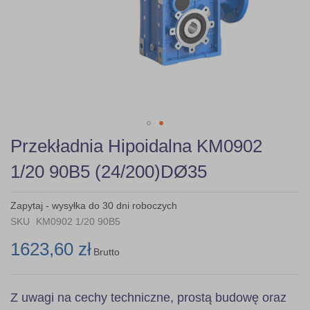
Skip
Przekładnia Hipoidalna KM0902
to
the
1/20 90B5 (24/200)DØ35
beginning
of
the
Zapytaj - wysyłka do 30 dni roboczych
images
SKU
KM0902 1/20 90B5
gallery
1623,60 zł
Brutto
Z uwagi na cechy techniczne, prostą budowę oraz