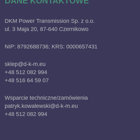
DANE KONTAKTOWE
DKM Power Transmission Sp. z o.o.
ul. 3 Maja 20, 87-640 Czernikowo
NIP: 8792688736; KRS: 0000657431
sklep@d-k-m.eu
+48 512 082 994
+48 516 64 59 07
Wsparcie techniczne/zamówienia
patryk.kowalewski@d-k-m.eu
+48 512 082 994