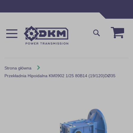
Przejdź
do
treści
Mój 
Szukaj
Strona główna
Przekładnia Hipoidalna KM0902 1/25 80B14 (19/120)DØ35
Skip
to
the
end
of
the
images
gallery