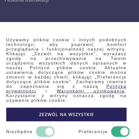
INFORMACJE
Używamy plików cookie i innych podobnych
technologii, aby poprawić komfort
przeglądania i funkcjonalność naszej witryny.
Klikając „Zezwól na wszystkie”, wyrażasz
Regulamin
zgodę na przechowywanie na Twoim
urządzeniu wszystkich danych opisanych w
Polityka prywatności i pliki cookie
naszej Polityce plików cookie. Aktualne
ustawienia dotyczące plików cookie można
Wyszukiwane frazy
zmienić w każdej chwili, klikając „Preferencje
dotyczące plików cookie”. Zachęcamy również
Wyszukiwanie zaawansowane
do zapoznania się z naszą
Polityką
Zamówienia
prywatności
i
Warunkami użytkowania
.
Korzystanie z witryny oznacza zgodę na
Skontaktuj się z nami
używanie plików cookie.
Odstąp od umowy
ZEZWÓL NA WSZYSTKIE
Blog
Kontakt
Niezbędne
Preferencje