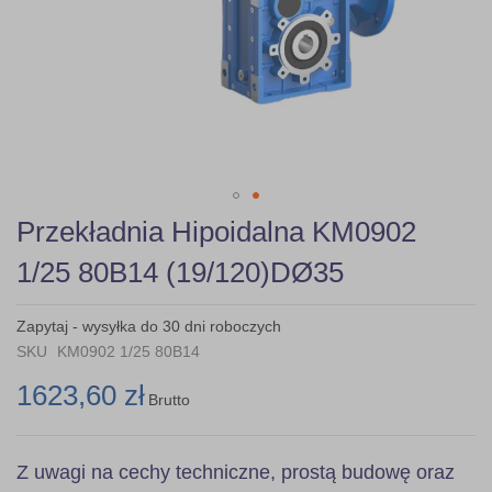
Skip
Przekładnia Hipoidalna KM0902
to
the
1/25 80B14 (19/120)DØ35
beginning
of
the
Zapytaj - wysyłka do 30 dni roboczych
images
SKU
KM0902 1/25 80B14
gallery
1623,60 zł
Brutto
Z uwagi na cechy techniczne, prostą budowę oraz