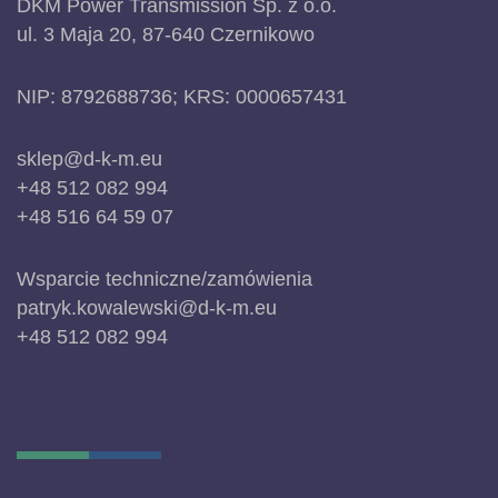
DKM Power Transmission Sp. z o.o.
ul. 3 Maja 20, 87-640 Czernikowo
NIP: 8792688736; KRS: 0000657431
sklep@d-k-m.eu
+48 512 082 994
+48 516 64 59 07
Wsparcie techniczne/zamówienia
patryk.kowalewski@d-k-m.eu
+48 512 082 994