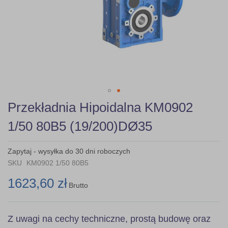
Skip
Przekładnia Hipoidalna KM0902
to
the
1/50 80B5 (19/200)DØ35
beginning
of
the
Zapytaj - wysyłka do 30 dni roboczych
images
SKU
KM0902 1/50 80B5
gallery
1623,60 zł
Brutto
Z uwagi na cechy techniczne, prostą budowę oraz