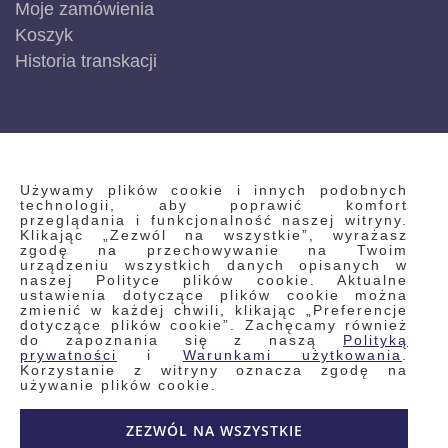
Moje zamówienia
Koszyk
Historia transkacji
INFORMACJE
Używamy plików cookie i innych podobnych
technologii, aby poprawić komfort
przeglądania i funkcjonalność naszej witryny.
Klikając „Zezwól na wszystkie”, wyrażasz
Regulamin
zgodę na przechowywanie na Twoim
urządzeniu wszystkich danych opisanych w
Polityka prywatności i pliki cookie
naszej Polityce plików cookie. Aktualne
ustawienia dotyczące plików cookie można
Wyszukiwane frazy
zmienić w każdej chwili, klikając „Preferencje
dotyczące plików cookie”. Zachęcamy również
Wyszukiwanie zaawansowane
do zapoznania się z naszą
Polityką
Zamówienia
prywatności
i
Warunkami użytkowania
.
Korzystanie z witryny oznacza zgodę na
Skontaktuj się z nami
używanie plików cookie.
Odstąp od umowy
ZEZWÓL NA WSZYSTKIE
Blog