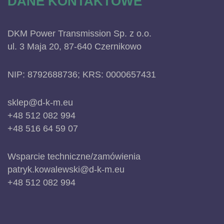
DANE KONTAKTOWE
DKM Power Transmission Sp. z o.o.
ul. 3 Maja 20, 87-640 Czernikowo
NIP: 8792688736; KRS: 0000657431
sklep@d-k-m.eu
+48 512 082 994
+48 516 64 59 07
Wsparcie techniczne/zamówienia
patryk.kowalewski@d-k-m.eu
+48 512 082 994