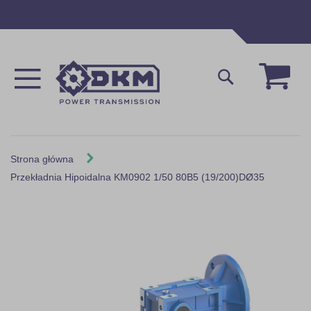
Przejdź
do
treści
Mój 
Szukaj
Strona główna
Przekładnia Hipoidalna KM0902 1/50 80B5 (19/200)DØ35
Skip
to
the
end
of
the
images
gallery