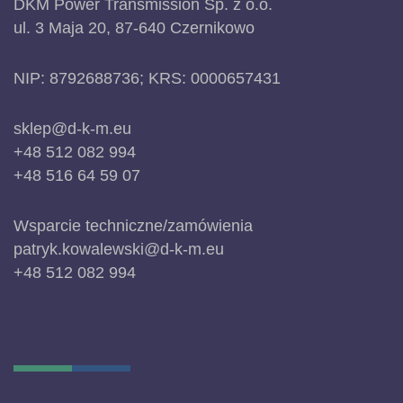
DKM Power Transmission Sp. z o.o.
ul. 3 Maja 20, 87-640 Czernikowo
NIP: 8792688736; KRS: 0000657431
sklep@d-k-m.eu
+48 512 082 994
+48 516 64 59 07
Wsparcie techniczne/zamówienia
patryk.kowalewski@d-k-m.eu
+48 512 082 994