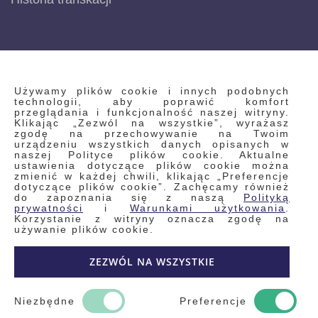
INFORMACJE
Używamy plików cookie i innych podobnych
technologii, aby poprawić komfort
przeglądania i funkcjonalność naszej witryny.
Klikając „Zezwól na wszystkie”, wyrażasz
Regulamin
zgodę na przechowywanie na Twoim
urządzeniu wszystkich danych opisanych w
Polityka prywatności i pliki cookie
naszej Polityce plików cookie. Aktualne
ustawienia dotyczące plików cookie można
Wyszukiwane frazy
zmienić w każdej chwili, klikając „Preferencje
dotyczące plików cookie”. Zachęcamy również
Wyszukiwanie zaawansowane
do zapoznania się z naszą
Polityką
Zamówienia
prywatności
i
Warunkami użytkowania
.
Korzystanie z witryny oznacza zgodę na
Skontaktuj się z nami
używanie plików cookie.
Odstąp od umowy
ZEZWÓL NA WSZYSTKIE
Blog
Kontakt
Niezbędne
Preferencje