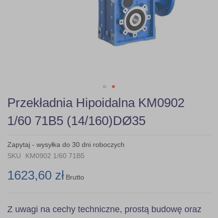
Skip
Przekładnia Hipoidalna KM0902
to
the
1/60 71B5 (14/160)DØ35
beginning
of
the
Zapytaj - wysyłka do 30 dni roboczych
images
SKU
KM0902 1/60 71B5
gallery
1623,60 zł
Brutto
Z uwagi na cechy techniczne, prostą budowę oraz