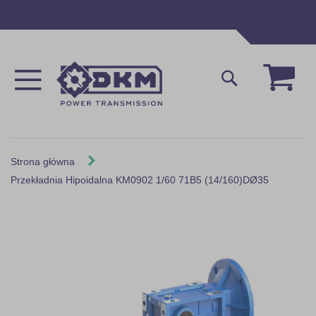
Przejdź
do
treści
Mój 
Szukaj
Strona główna
Przekładnia Hipoidalna KM0902 1/60 71B5 (14/160)DØ35
Skip
to
the
end
of
the
images
gallery