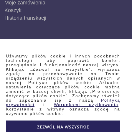
Moje zamówienia
Koszyk
Historia transkacji
INFORMACJE
Używamy plików cookie i innych podobnych
technologii, aby poprawić komfort
przeglądania i funkcjonalność naszej witryny.
Klikając „Zezwól na wszystkie”, wyrażasz
Regulamin
zgodę na przechowywanie na Twoim
urządzeniu wszystkich danych opisanych w
Polityka prywatności i pliki cookie
naszej Polityce plików cookie. Aktualne
ustawienia dotyczące plików cookie można
Wyszukiwane frazy
zmienić w każdej chwili, klikając „Preferencje
dotyczące plików cookie”. Zachęcamy również
Wyszukiwanie zaawansowane
do zapoznania się z naszą
Polityką
Zamówienia
prywatności
i
Warunkami użytkowania
.
Korzystanie z witryny oznacza zgodę na
Skontaktuj się z nami
używanie plików cookie.
Odstąp od umowy
ZEZWÓL NA WSZYSTKIE
Blog