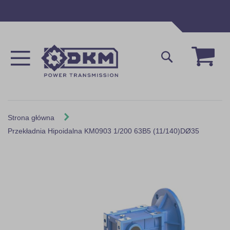
Przejdź
do
treści
Mój 
Szukaj
Strona główna
Przekładnia Hipoidalna KM0903 1/200 63B5 (11/140)DØ35
Skip
to
the
end
of
the
images
gallery