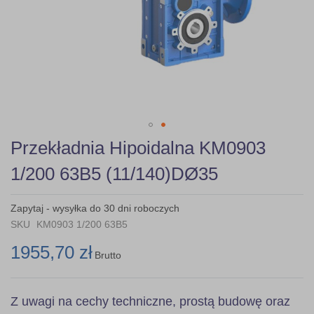
Skip
Przekładnia Hipoidalna KM0903
to
the
1/200 63B5 (11/140)DØ35
beginning
of
the
Zapytaj - wysyłka do 30 dni roboczych
images
SKU
KM0903 1/200 63B5
gallery
1955,70 zł
Brutto
Z uwagi na cechy techniczne, prostą budowę oraz