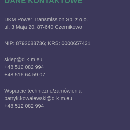
DANE KONTAKTOWE
DKM Power Transmission Sp. z o.o.
ul. 3 Maja 20, 87-640 Czernikowo
NIP: 8792688736; KRS: 0000657431
sklep@d-k-m.eu
+48 512 082 994
+48 516 64 59 07
Wsparcie techniczne/zamówienia
patryk.kowalewski@d-k-m.eu
+48 512 082 994