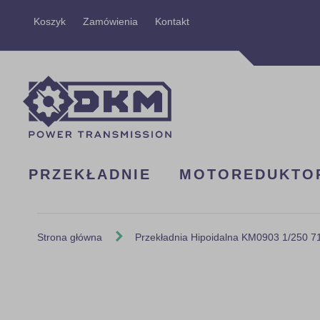
Przejdź
Koszyk
Zamówienia
Kontakt
do
treści
PRZEKŁADNIE
MOTOREDUKTO
Strona główna
Przekładnia Hipoidalna KM0903 1/250 
Skip
to
the
end