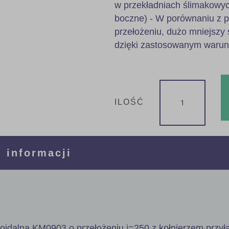
w przekładniach ślimakowyc
boczne) - W porównaniu z 
przełożeniu, dużo mniejszy 
dzięki zastosowanym waru
ILOŚĆ
 informacji
poidalna KM0903 o przełożeniu i=250 z kołnierzem przy