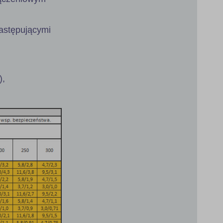
astępującymi
),