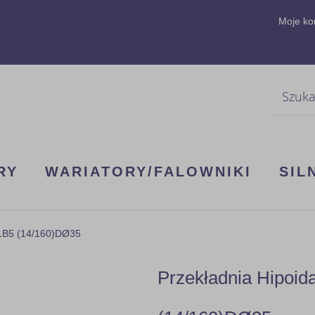
Moje ko
Szukaj
RY
WARIATORY/FALOWNIKI
SIL
71B5 (14/160)DØ35
Przekładnia Hipoi