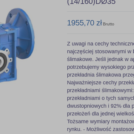
(14/160)DØ35
1955,70 zł
Brutto
Z uwagi na cechy techniczn
najczęściej stosowanymi w 
ślimakowe. Jeśli jednak w ap
potrzebujemy wysokiego prz
przekładnia ślimakowa prze
Najważniejsze cechy przekł
przekładniami ślimakowymi
przekładniami o tych samyc
dwustopniowych i 92% dla pr
przełożeń dla jednej wielkoś
Tożsame wymiary montażowe
rynku. - Możliwość zastoso