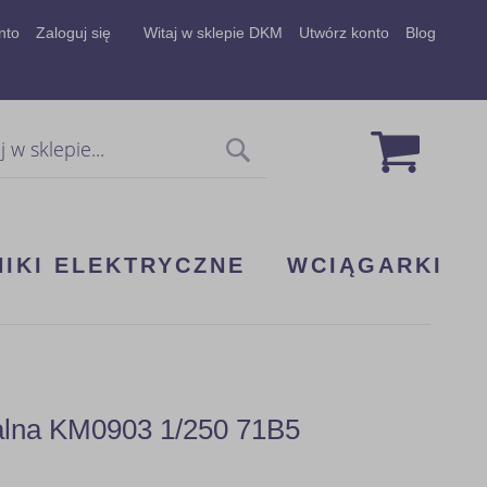
nto
Zaloguj się
Witaj w sklepie DKM
Utwórz konto
Blog
Mój koszy
Szukaj
NIKI ELEKTRYCZNE
WCIĄGARKI
dalna KM0903 1/250 71B5