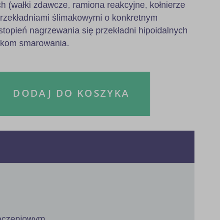
h (wałki zdawcze, ramiona reakcyjne, kołnierze
przekładniami ślimakowymi o konkretnym
stopień nagrzewania się przekładni hipoidalnych
nkom smarowania.
DODAJ DO KOSZYKA
łączeniowym