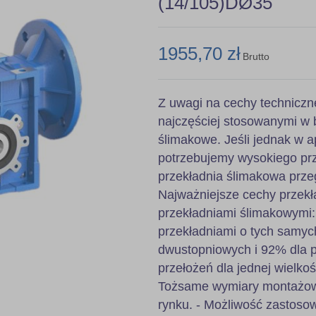
(14/105)DØ35
1955,70 zł
Brutto
Z uwagi na cechy techniczn
najczęściej stosowanymi w 
ślimakowe. Jeśli jednak w ap
potrzebujemy wysokiego prz
przekładnia ślimakowa prze
Najważniejsze cechy przekł
przekładniami ślimakowymi
przekładniami o tych samyc
dwustopniowych i 92% dla pr
przełożeń dla jednej wielkoś
Tożsame wymiary montażowe
rynku. - Możliwość zastoso