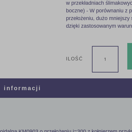
w przekładniach ślimakowyc
boczne) - W porównaniu z 
przełożeniu, dużo mniejszy 
dzięki zastosowanym waru
ILOŚĆ
 informacji
poidalna KM0903 o przełożeniu i=300 z kołnierzem przy