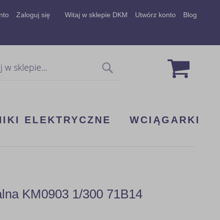
nto
Zaloguj się
Witaj w sklepie DKM
Utwórz konto
Blog
Mój koszy
Szukaj
NIKI ELEKTRYCZNE
WCIĄGARKI
dalna KM0903 1/300 71B14