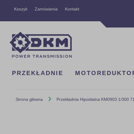
Przejdź
Koszyk
Zamówienia
Kontakt
do
treści
PRZEKŁADNIE
MOTOREDUKTO
Strona główna
Przekładnia Hipoidalna KM0903 1/300 
Skip
to
the
end