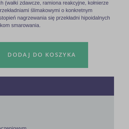
h (wałki zdawcze, ramiona reakcyjne, kołnierze
przekładniami ślimakowymi o konkretnym
stopień nagrzewania się przekładni hipoidalnych
nkom smarowania.
DODAJ DO KOSZYKA
łączeniowym