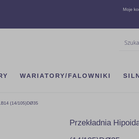
Moje ko
Szukaj
RY
WARIATORY/FALOWNIKI
SIL
71B14 (14/105)DØ35
Przekładnia Hipoi