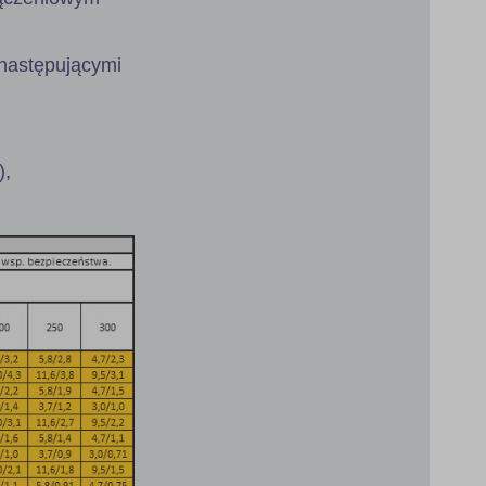
następującymi
),