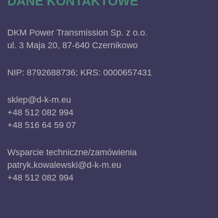
DANE KONTAKTOWE
DKM Power Transmission Sp. z o.o.
ul. 3 Maja 20, 87-640 Czernikowo
NIP: 8792688736; KRS: 0000657431
sklep@d-k-m.eu
+48 512 082 994
+48 516 64 59 07
Wsparcie techniczne/zamówienia
patryk.kowalewski@d-k-m.eu
+48 512 082 994