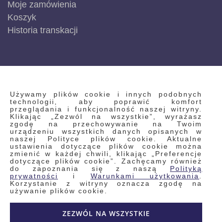
Moje zamówienia
Koszyk
Historia transkacji
INFORMACJE
Używamy plików cookie i innych podobnych
technologii, aby poprawić komfort
przeglądania i funkcjonalność naszej witryny.
Klikając „Zezwól na wszystkie”, wyrażasz
Regulamin
zgodę na przechowywanie na Twoim
urządzeniu wszystkich danych opisanych w
Polityka prywatności i pliki cookie
naszej Polityce plików cookie. Aktualne
ustawienia dotyczące plików cookie można
Wyszukiwane frazy
zmienić w każdej chwili, klikając „Preferencje
dotyczące plików cookie”. Zachęcamy również
Wyszukiwanie zaawansowane
do zapoznania się z naszą
Polityką
Zamówienia
prywatności
i
Warunkami użytkowania
.
Korzystanie z witryny oznacza zgodę na
Skontaktuj się z nami
używanie plików cookie.
Odstąp od umowy
ZEZWÓL NA WSZYSTKIE
Blog