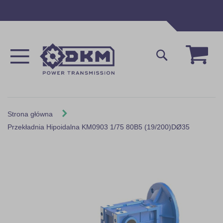
Przejdź
do
treści
Mój 
Szukaj
Strona główna
Przekładnia Hipoidalna KM0903 1/75 80B5 (19/200)DØ35
Skip
to
the
end
of
the
images
gallery