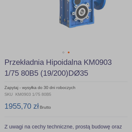
Skip
Przekładnia Hipoidalna KM0903
to
the
1/75 80B5 (19/200)DØ35
beginning
of
the
Zapytaj - wysyłka do 30 dni roboczych
images
SKU
KM0903 1/75 80B5
gallery
1955,70 zł
Brutto
Z uwagi na cechy techniczne, prostą budowę oraz