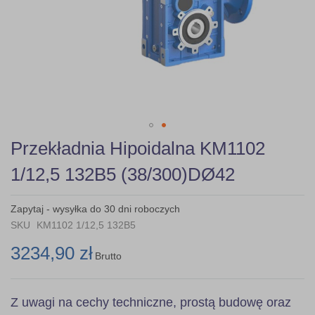
Skip
Przekładnia Hipoidalna KM1102
to
the
1/12,5 132B5 (38/300)DØ42
beginning
of
the
Zapytaj - wysyłka do 30 dni roboczych
images
SKU
KM1102 1/12,5 132B5
gallery
3234,90 zł
Brutto
Z uwagi na cechy techniczne, prostą budowę oraz