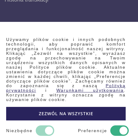
INFORMACJE
Używamy plików cookie i innych podobnych
technologii, aby poprawić komfort
przeglądania i funkcjonalność naszej witryny.
Klikając „Zezwól na wszystkie”, wyrażasz
Regulamin
zgodę na przechowywanie na Twoim
urządzeniu wszystkich danych opisanych w
Polityka prywatności i pliki cookie
naszej Polityce plików cookie. Aktualne
ustawienia dotyczące plików cookie można
Wyszukiwane frazy
zmienić w każdej chwili, klikając „Preferencje
dotyczące plików cookie”. Zachęcamy również
Wyszukiwanie zaawansowane
do zapoznania się z naszą
Polityką
Zamówienia
prywatności
i
Warunkami użytkowania
.
Korzystanie z witryny oznacza zgodę na
Skontaktuj się z nami
używanie plików cookie.
Odstąp od umowy
ZEZWÓL NA WSZYSTKIE
Blog
Kontakt
Niezbędne
Preferencje