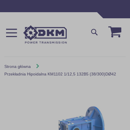
Przejdź
do
treści
Mój 
Szukaj
Strona główna
Przekładnia Hipoidalna KM1102 1/12,5 132B5 (38/300)DØ42
Skip
to
the
end
of
the
images
gallery