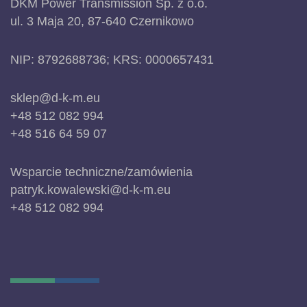
DKM Power Transmission Sp. z o.o.
ul. 3 Maja 20, 87-640 Czernikowo
NIP: 8792688736; KRS: 0000657431
sklep@d-k-m.eu
+48 512 082 994
+48 516 64 59 07
Wsparcie techniczne/zamówienia
patryk.kowalewski@d-k-m.eu
+48 512 082 994