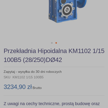
Skip
Przekładnia Hipoidalna KM1102 1/15
to
the
100B5 (28/250)DØ42
beginning
of
the
Zapytaj - wysyłka do 30 dni roboczych
images
SKU
KM1102 1/15 100B5
gallery
3234,90 zł
Brutto
Z uwagi na cechy techniczne, prostą budowę oraz