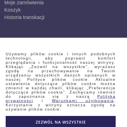
Moje zamówienia
Koszyk
Historia transkacji
INFORMACJE
Używamy plików cookie i innych podobnych
technologii, aby poprawić komfort
przeglądania i funkcjonalność naszej witryny.
Klikając „Zezwól na wszystkie”, wyrażasz
Regulamin
zgodę na przechowywanie na Twoim
urządzeniu wszystkich danych opisanych w
Polityka prywatności i pliki cookie
naszej Polityce plików cookie. Aktualne
ustawienia dotyczące plików cookie można
Wyszukiwane frazy
zmienić w każdej chwili, klikając „Preferencje
dotyczące plików cookie”. Zachęcamy również
Wyszukiwanie zaawansowane
do zapoznania się z naszą
Polityką
Zamówienia
prywatności
i
Warunkami użytkowania
.
Korzystanie z witryny oznacza zgodę na
Skontaktuj się z nami
używanie plików cookie.
Odstąp od umowy
ZEZWÓL NA WSZYSTKIE
Blog