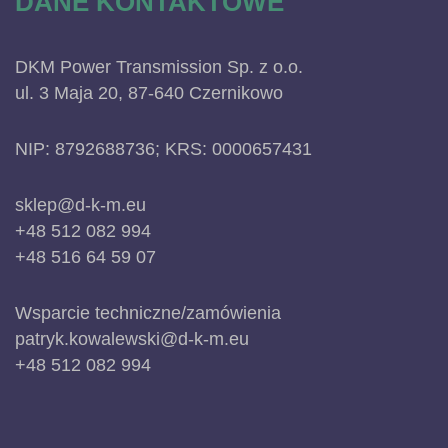
DANE KONTAKTOWE
DKM Power Transmission Sp. z o.o.
ul. 3 Maja 20, 87-640 Czernikowo
NIP: 8792688736; KRS: 0000657431
sklep@d-k-m.eu
+48 512 082 994
+48 516 64 59 07
Wsparcie techniczne/zamówienia
patryk.kowalewski@d-k-m.eu
+48 512 082 994