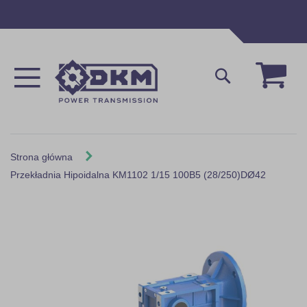
Przejdź
do
treści
Mój 
Szukaj
Strona główna
Przekładnia Hipoidalna KM1102 1/15 100B5 (28/250)DØ42
Skip
to
the
end
of
the
images
gallery