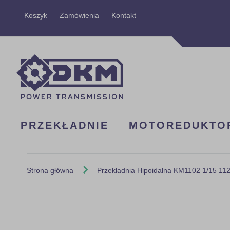
Przejdź
Koszyk
Zamówienia
Kontakt
do
treści
PRZEKŁADNIE
MOTOREDUKTO
Strona główna
Przekładnia Hipoidalna KM1102 1/15 1
Skip
to
the
end