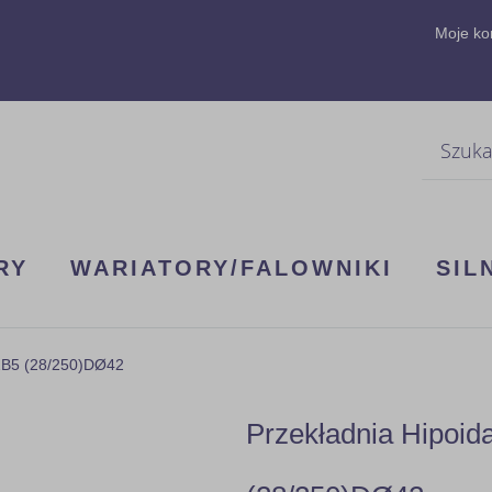
Moje ko
Szukaj
RY
WARIATORY/FALOWNIKI
SIL
12B5 (28/250)DØ42
Przekładnia Hipoid