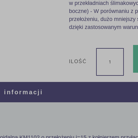
w przekładniach ślimakowyc
boczne) - W porównaniu z 
przełożeniu, dużo mniejszy 
dzięki zastosowanym waru
ILOŚĆ
 informacji
poidalna KM1102 o przełożeniu i=15 z kołnierzem przył