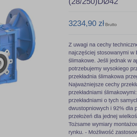
(28/250)DØ42
3234,90 zł
Brutto
Z uwagi na cechy techniczn
najczęściej stosowanymi w 
ślimakowe. Jeśli jednak w ap
potrzebujemy wysokiego prz
przekładnia ślimakowa prze
Najważniejsze cechy przekł
przekładniami ślimakowymi
przekładniami o tych samyc
dwustopniowych i 92% dla pr
przełożeń dla jednej wielkoś
Tożsame wymiary montażowe
rynku. - Możliwość zastoso