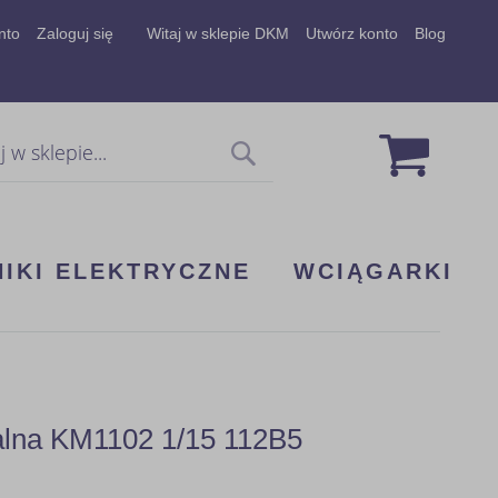
nto
Zaloguj się
Witaj w sklepie DKM
Utwórz konto
Blog
Mój koszy
Szukaj
NIKI ELEKTRYCZNE
WCIĄGARKI
alna KM1102 1/15 112B5