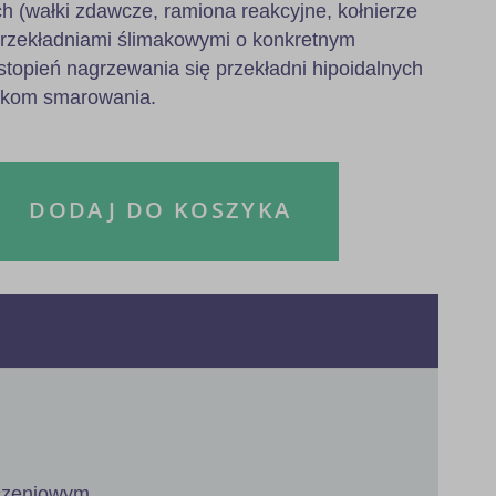
h (wałki zdawcze, ramiona reakcyjne, kołnierze
przekładniami ślimakowymi o konkretnym
stopień nagrzewania się przekładni hipoidalnych
nkom smarowania.
DODAJ DO KOSZYKA
ączeniowym