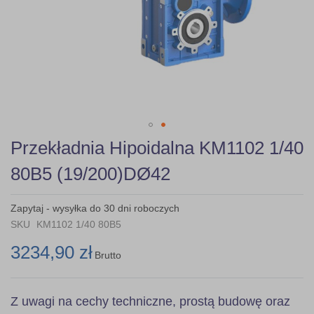
Skip
Przekładnia Hipoidalna KM1102 1/40
to
the
80B5 (19/200)DØ42
beginning
of
the
Zapytaj - wysyłka do 30 dni roboczych
images
SKU
KM1102 1/40 80B5
gallery
3234,90 zł
Brutto
Z uwagi na cechy techniczne, prostą budowę oraz