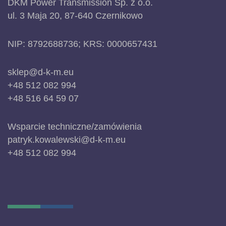
DKM Power Transmission Sp. z o.o.
ul. 3 Maja 20, 87-640 Czernikowo
NIP: 8792688736; KRS: 0000657431
sklep@d-k-m.eu
+48 512 082 994
+48 516 64 59 07
Wsparcie techniczne/zamówienia
patryk.kowalewski@d-k-m.eu
+48 512 082 994