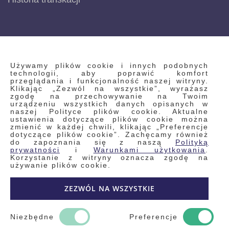
INFORMACJE
Używamy plików cookie i innych podobnych
technologii, aby poprawić komfort
przeglądania i funkcjonalność naszej witryny.
Klikając „Zezwól na wszystkie”, wyrażasz
Regulamin
zgodę na przechowywanie na Twoim
urządzeniu wszystkich danych opisanych w
Polityka prywatności i pliki cookie
naszej Polityce plików cookie. Aktualne
ustawienia dotyczące plików cookie można
Wyszukiwane frazy
zmienić w każdej chwili, klikając „Preferencje
dotyczące plików cookie”. Zachęcamy również
Wyszukiwanie zaawansowane
do zapoznania się z naszą
Polityką
Zamówienia
prywatności
i
Warunkami użytkowania
.
Korzystanie z witryny oznacza zgodę na
Skontaktuj się z nami
używanie plików cookie.
Odstąp od umowy
ZEZWÓL NA WSZYSTKIE
Blog
Kontakt
Niezbędne
Preferencje