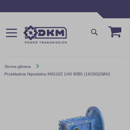
Przejdź
do
treści
Mój 
Szukaj
Strona główna
Przekładnia Hipoidalna KM1102 1/40 80B5 (19/200)DØ42
Skip
to
the
end
of
the
images
gallery