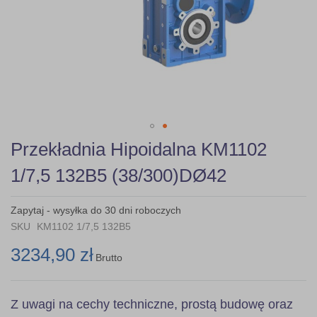
Skip
Przekładnia Hipoidalna KM1102
to
the
1/7,5 132B5 (38/300)DØ42
beginning
of
the
Zapytaj - wysyłka do 30 dni roboczych
images
SKU
KM1102 1/7,5 132B5
gallery
3234,90 zł
Brutto
Z uwagi na cechy techniczne, prostą budowę oraz