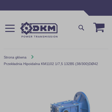
Przejdź
do
treści
Mój 
Szukaj
Strona główna
Przekładnia Hipoidalna KM1102 1/7,5 132B5 (38/300)DØ42
Skip
to
the
end
of
the
images
gallery