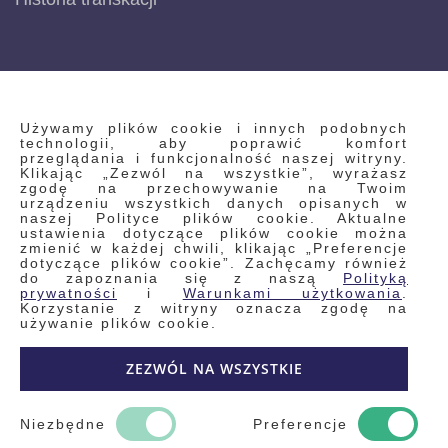
INFORMACJE
Używamy plików cookie i innych podobnych
technologii, aby poprawić komfort
przeglądania i funkcjonalność naszej witryny.
Klikając „Zezwól na wszystkie”, wyrażasz
Regulamin
zgodę na przechowywanie na Twoim
urządzeniu wszystkich danych opisanych w
Polityka prywatności i pliki cookie
naszej Polityce plików cookie. Aktualne
ustawienia dotyczące plików cookie można
Wyszukiwane frazy
zmienić w każdej chwili, klikając „Preferencje
dotyczące plików cookie”. Zachęcamy również
Wyszukiwanie zaawansowane
do zapoznania się z naszą
Polityką
Zamówienia
prywatności
i
Warunkami użytkowania
.
Korzystanie z witryny oznacza zgodę na
Skontaktuj się z nami
używanie plików cookie.
Odstąp od umowy
ZEZWÓL NA WSZYSTKIE
Blog
Kontakt
Niezbędne
Preferencje