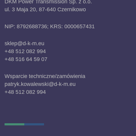
DKM Power Transmission Sp. z o.o.
ul. 3 Maja 20, 87-640 Czernikowo
NIP: 8792688736; KRS: 0000657431
sklep@d-k-m.eu
+48 512 082 994
+48 516 64 59 07
Wsparcie techniczne/zamówienia
patryk.kowalewski@d-k-m.eu
+48 512 082 994