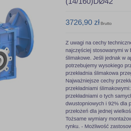
(14/160)DØ42
3726,90 zł
Brutto
Z uwagi na cechy techniczn
najczęściej stosowanymi w 
ślimakowe. Jeśli jednak w ap
potrzebujemy wysokiego prz
przekładnia ślimakowa prze
Najważniejsze cechy przekł
przekładniami ślimakowymi
przekładniami o tych samyc
dwustopniowych i 92% dla pr
przełożeń dla jednej wielkoś
Tożsame wymiary montażowe
rynku. - Możliwość zastoso