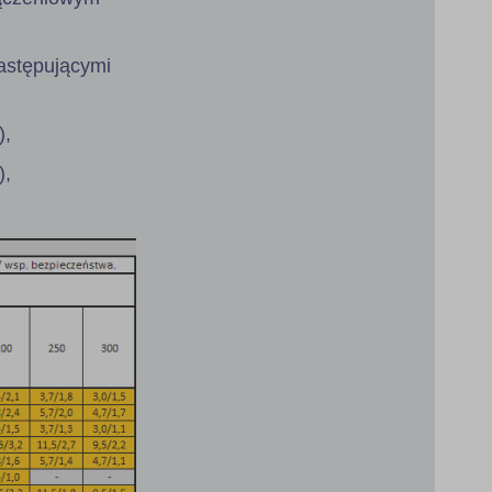
astępującymi
),
),