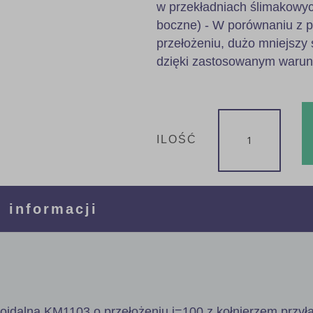
w przekładniach ślimakowyc
boczne) - W porównaniu z 
przełożeniu, dużo mniejszy 
dzięki zastosowanym waru
ILOŚĆ
 informacji
poidalna KM1103 o przełożeniu i=100 z kołnierzem przy