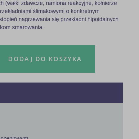
h (wałki zdawcze, ramiona reakcyjne, kołnierze
przekładniami ślimakowymi o konkretnym
stopień nagrzewania się przekładni hipoidalnych
nkom smarowania.
DODAJ DO KOSZYKA
łączeniowym