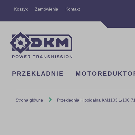
Przejdź
Koszyk
Zamówienia
Kontakt
do
treści
PRZEKŁADNIE
MOTOREDUKTO
Strona główna
Przekładnia Hipoidalna KM1103 1/100 
Skip
to
the
end