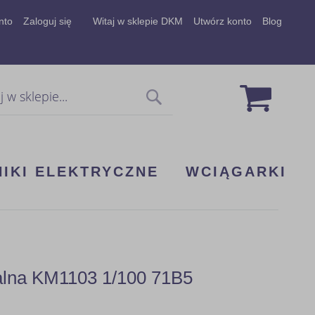
nto
Zaloguj się
Witaj w sklepie DKM
Utwórz konto
Blog
Mój koszy
Szukaj
NIKI ELEKTRYCZNE
WCIĄGARKI
dalna KM1103 1/100 71B5