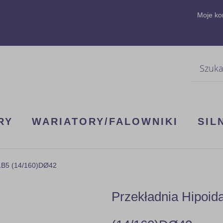
Moje ko
Szukaj
RY
WARIATORY/FALOWNIKI
SIL
71B5 (14/160)DØ42
Przekładnia Hipoi