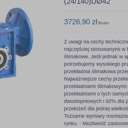
(24/140)DØ42
3726,90 zł
Brutto
Z uwagi na cechy techniczn
najczęściej stosowanymi w 
ślimakowe. Jeśli jednak w ap
potrzebujemy wysokiego prz
przekładnia ślimakowa prze
Najważniejsze cechy przekł
przekładniami ślimakowymi
przekładniami o tych samyc
dwustopniowych i 92% dla pr
przełożeń dla jednej wielkoś
Tożsame wymiary montażowe
rynku. - Możliwość zastoso