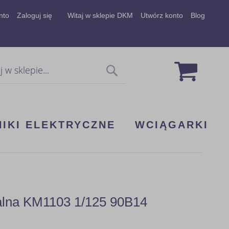
nto
Zaloguj się
Witaj w sklepie DKM
Utwórz konto
Blog
Mój koszy
Szukaj
NIKI ELEKTRYCZNE
WCIĄGARKI
dalna KM1103 1/125 90B14