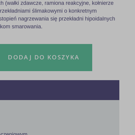
h (wałki zdawcze, ramiona reakcyjne, kołnierze
przekładniami ślimakowymi o konkretnym
stopień nagrzewania się przekładni hipoidalnych
nkom smarowania.
DODAJ DO KOSZYKA
łączeniowym