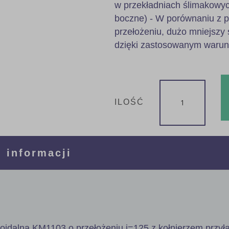
w przekładniach ślimakowyc
boczne) - W porównaniu z 
przełożeniu, dużo mniejszy 
dzięki zastosowanym waru
ILOŚĆ
 informacji
poidalna KM1103 o przełożeniu i=125 z kołnierzem przy