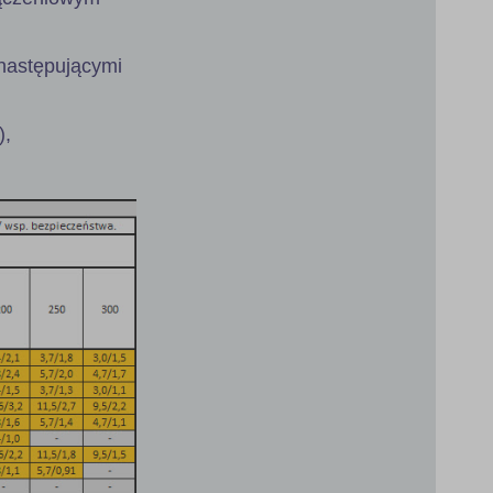
następującymi
),