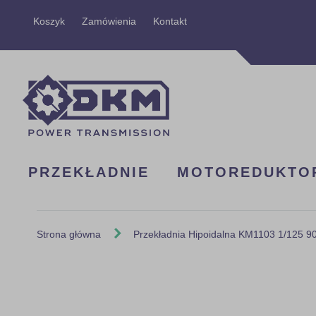
Przejdź
Koszyk
Zamówienia
Kontakt
do
treści
PRZEKŁADNIE
MOTOREDUKTO
Strona główna
Przekładnia Hipoidalna KM1103 1/125 
Skip
to
the
end