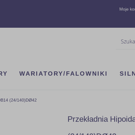
Moje ko
Szukaj
RY
WARIATORY/FALOWNIKI
SIL
90B14 (24/140)DØ42
Przekładnia Hipoi