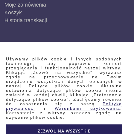
Moje zamówienia
Koszyk
Historia transkacji
INFORMACJE
Używamy plików cookie i innych podobnych
technologii, aby poprawić komfort
przeglądania i funkcjonalność naszej witryny.
Klikając „Zezwól na wszystkie”, wyrażasz
Regulamin
zgodę na przechowywanie na Twoim
urządzeniu wszystkich danych opisanych w
Polityka prywatności i pliki cookie
naszej Polityce plików cookie. Aktualne
ustawienia dotyczące plików cookie można
Wyszukiwane frazy
zmienić w każdej chwili, klikając „Preferencje
dotyczące plików cookie”. Zachęcamy również
Wyszukiwanie zaawansowane
do zapoznania się z naszą
Polityką
Zamówienia
prywatności
i
Warunkami użytkowania
.
Korzystanie z witryny oznacza zgodę na
Skontaktuj się z nami
używanie plików cookie.
Odstąp od umowy
ZEZWÓL NA WSZYSTKIE
Blog