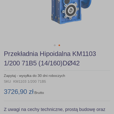
Skip
Przekładnia Hipoidalna KM1103
to
the
1/200 71B5 (14/160)DØ42
beginning
of
the
Zapytaj - wysyłka do 30 dni roboczych
images
SKU
KM1103 1/200 71B5
gallery
3726,90 zł
Brutto
Z uwagi na cechy techniczne, prostą budowę oraz