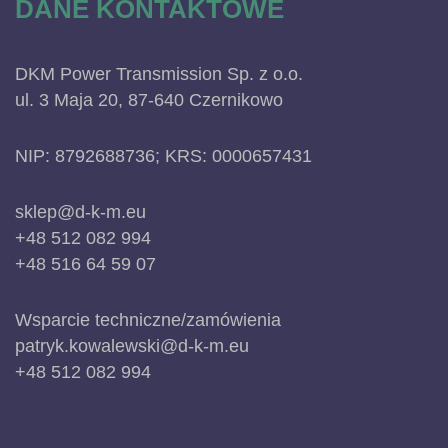
DANE KONTAKTOWE
DKM Power Transmission Sp. z o.o.
ul. 3 Maja 20, 87-640 Czernikowo
NIP: 8792688736; KRS: 0000657431
sklep@d-k-m.eu
+48 512 082 994
+48 516 64 59 07
Wsparcie techniczne/zamówienia
patryk.kowalewski@d-k-m.eu
+48 512 082 994