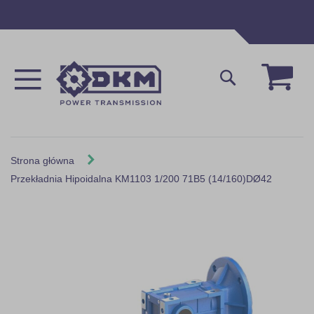
Przejdź
do
treści
Mój 
Szukaj
Strona główna
Przekładnia Hipoidalna KM1103 1/200 71B5 (14/160)DØ42
Skip
to
the
end
of
the
images
gallery