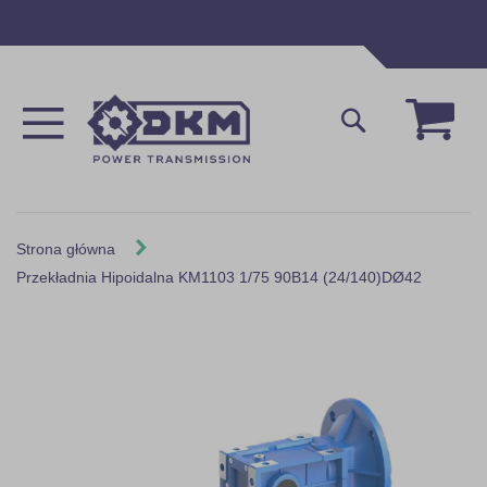
Przejdź
do
treści
Mój 
Szukaj
Strona główna
Przekładnia Hipoidalna KM1103 1/75 90B14 (24/140)DØ42
Skip
to
the
end
of
the
images
gallery