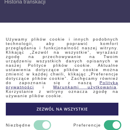
Historia transkacji
INFORMACJE
Używamy plików cookie i innych podobnych
technologii, aby poprawić komfort
przeglądania i funkcjonalność naszej witryny.
Klikając „Zezwól na wszystkie”, wyrażasz
Regulamin
zgodę na przechowywanie na Twoim
urządzeniu wszystkich danych opisanych w
Polityka prywatności i pliki cookie
naszej Polityce plików cookie. Aktualne
ustawienia dotyczące plików cookie można
Wyszukiwane frazy
zmienić w każdej chwili, klikając „Preferencje
dotyczące plików cookie”. Zachęcamy również
Wyszukiwanie zaawansowane
do zapoznania się z naszą
Polityką
Zamówienia
prywatności
i
Warunkami użytkowania
.
Korzystanie z witryny oznacza zgodę na
Skontaktuj się z nami
używanie plików cookie.
Odstąp od umowy
ZEZWÓL NA WSZYSTKIE
Blog
Kontakt
Niezbędne
Preferencje