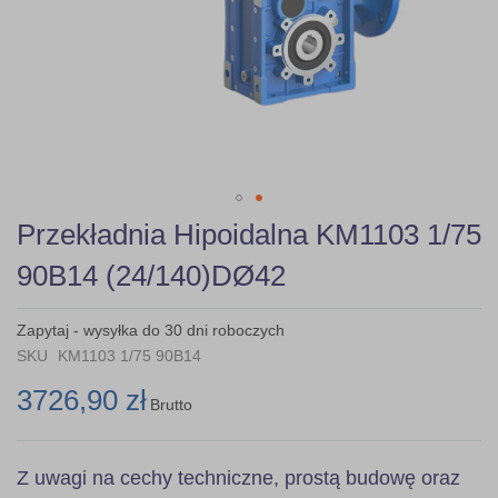
Skip
Przekładnia Hipoidalna KM1103 1/75
to
the
90B14 (24/140)DØ42
beginning
of
the
Zapytaj - wysyłka do 30 dni roboczych
images
SKU
KM1103 1/75 90B14
gallery
3726,90 zł
Brutto
Z uwagi na cechy techniczne, prostą budowę oraz