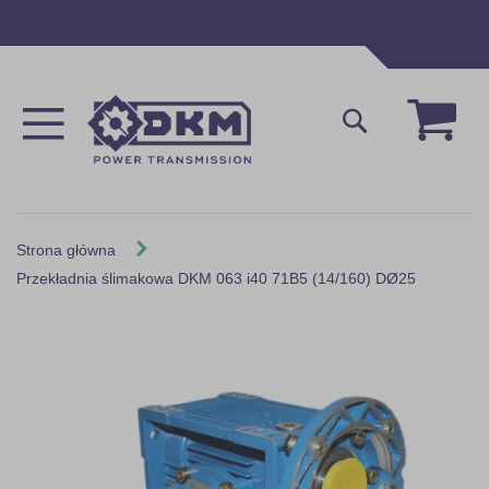
Przejdź
do
treści
Mój 
Szukaj
Strona główna
Przekładnia ślimakowa DKM 063 i40 71B5 (14/160) DØ25
Skip
to
the
end
of
the
images
gallery