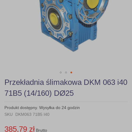
Skip
Przekładnia ślimakowa DKM 063 i40
to
the
71B5 (14/160) DØ25
beginning
of
the
Produkt dostępny. Wysyłka do 24 godzin
images
SKU
DKM063 71B5 I40
gallery
385,79 zł
Brutto