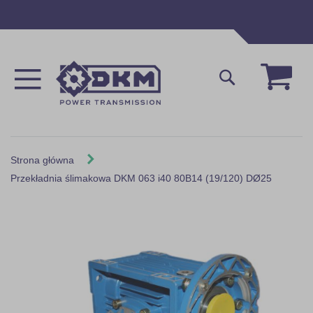
Przejdź
do
treści
Mój 
Szukaj
Strona główna
Przekładnia ślimakowa DKM 063 i40 80B14 (19/120) DØ25
Skip
to
the
end
of
the
images
gallery