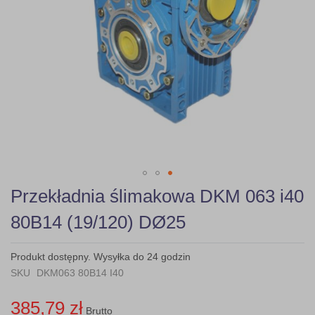
Skip
Przekładnia ślimakowa DKM 063 i40
to
the
80B14 (19/120) DØ25
beginning
of
the
Produkt dostępny. Wysyłka do 24 godzin
images
SKU
DKM063 80B14 I40
gallery
385,79 zł
Brutto