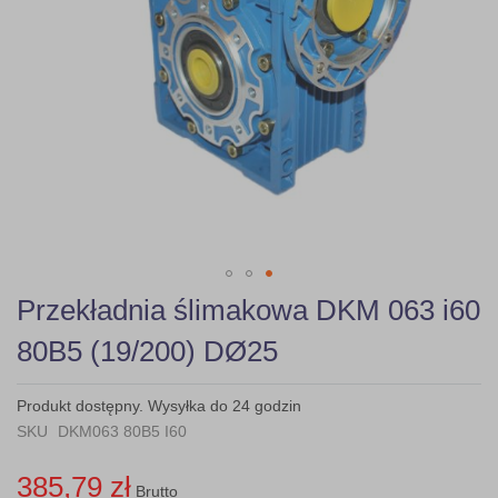
Skip
Przekładnia ślimakowa DKM 063 i60
to
the
80B5 (19/200) DØ25
beginning
of
the
Produkt dostępny. Wysyłka do 24 godzin
images
SKU
DKM063 80B5 I60
gallery
385,79 zł
Brutto