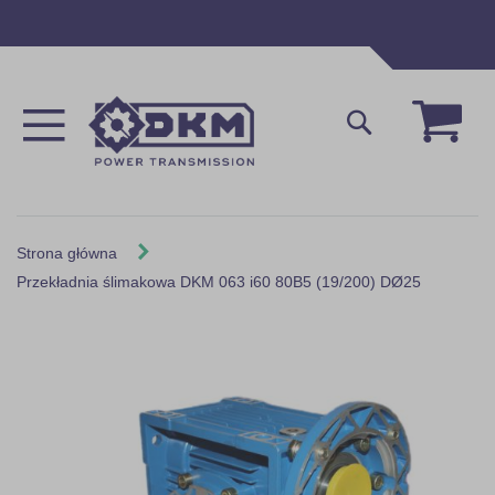
Przejdź
do
treści
Mój 
Szukaj
Strona główna
Przekładnia ślimakowa DKM 063 i60 80B5 (19/200) DØ25
Skip
to
the
end
of
the
images
gallery