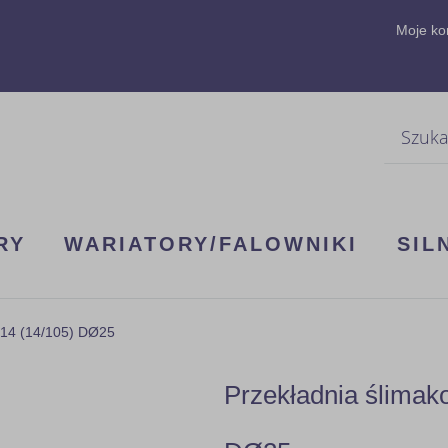
Moje ko
Szukaj
RY
WARIATORY/FALOWNIKI
SIL
B14 (14/105) DØ25
Przekładnia ślima