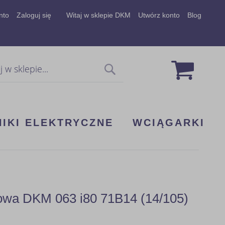
nto
Zaloguj się
Witaj w sklepie DKM
Utwórz konto
Blog
Mój koszy
Szukaj
NIKI ELEKTRYCZNE
WCIĄGARKI
kowa DKM 063 i80 71B14 (14/105)