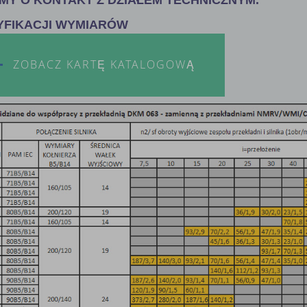
YFIKACJI WYMIARÓW
ZOBACZ KARTĘ KATALOGOWĄ