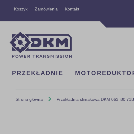
Przejdź
Koszyk
Zamówienia
Kontakt
do
treści
PRZEKŁADNIE
MOTOREDUKTO
Strona główna
Przekładnia ślimakowa DKM 063 i80 71
Skip
to
the
end