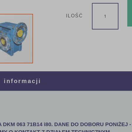
ILOŚĆ
 informacji
 DKM 063 71B14 i80. DANE DO DOBORU PONIŻEJ -
MY O KONTAKT Z DZIAŁEM TECHNICZNYM.