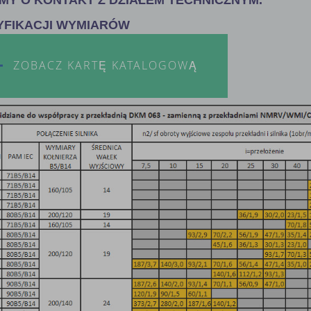
YFIKACJI WYMIARÓW
ZOBACZ KARTĘ KATALOGOWĄ