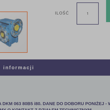
ILOŚĆ
 informacji
 DKM 063 80B5 i80. DANE DO DOBORU PONIŻEJ - 
MY O KONTAKT Z DZIAŁEM TECHNICZNYM.