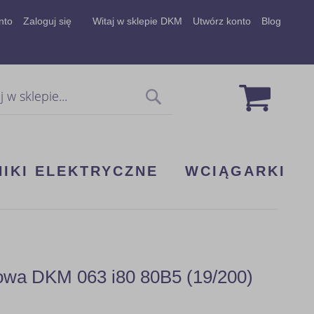
nto
Zaloguj się
Witaj w sklepie DKM
Utwórz konto
Blog
Mój koszy
Szukaj
NIKI ELEKTRYCZNE
WCIĄGARKI
kowa DKM 063 i80 80B5 (19/200)