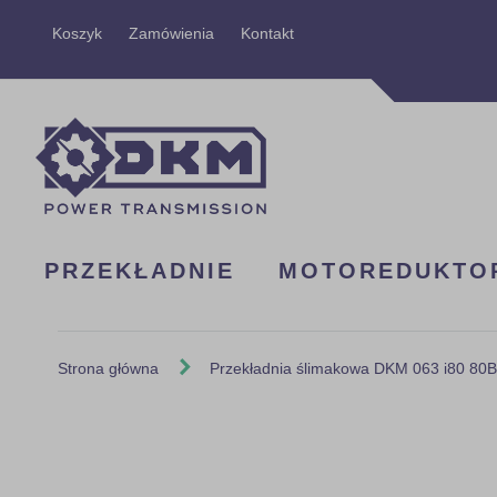
Przejdź
Koszyk
Zamówienia
Kontakt
do
treści
PRZEKŁADNIE
MOTOREDUKTO
Strona główna
Przekładnia ślimakowa DKM 063 i80 80
Skip
to
the
end