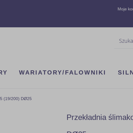
Moje ko
Szukaj
RY
WARIATORY/FALOWNIKI
SIL
B5 (19/200) DØ25
Przekładnia ślima