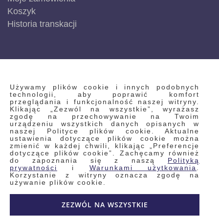
Koszyk
Historia transkacji
INFORMACJE
Używamy plików cookie i innych podobnych
technologii, aby poprawić komfort
przeglądania i funkcjonalność naszej witryny.
Klikając „Zezwól na wszystkie”, wyrażasz
Regulamin
zgodę na przechowywanie na Twoim
urządzeniu wszystkich danych opisanych w
Polityka prywatności i pliki cookie
naszej Polityce plików cookie. Aktualne
ustawienia dotyczące plików cookie można
Wyszukiwane frazy
zmienić w każdej chwili, klikając „Preferencje
dotyczące plików cookie”. Zachęcamy również
Wyszukiwanie zaawansowane
do zapoznania się z naszą
Polityką
Zamówienia
prywatności
i
Warunkami użytkowania
.
Korzystanie z witryny oznacza zgodę na
Skontaktuj się z nami
używanie plików cookie.
Odstąp od umowy
ZEZWÓL NA WSZYSTKIE
Blog
Kontakt