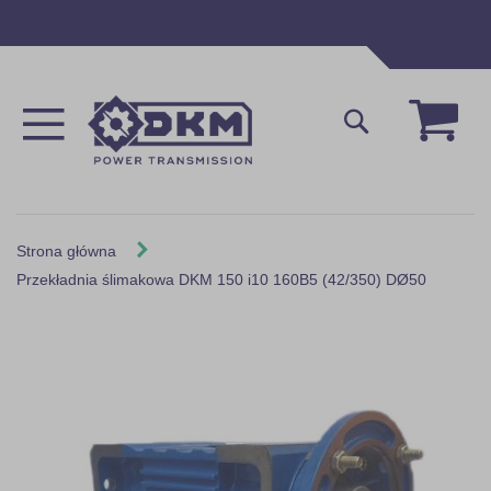
Przejdź
do
treści
Mój 
Szukaj
Strona główna
Przekładnia ślimakowa DKM 150 i10 160B5 (42/350) DØ50
Skip
to
the
end
of
the
images
gallery