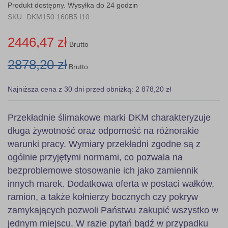
the
Produkt dostępny. Wysyłka do 24 godzin
images
SKU
DKM150 160B5 I10
gallery
2446,47 zł
Brutto
2878,20 zł
Brutto
Najniższa cena z 30 dni przed obniżką: 2 878,20 zł
Przekładnie ślimakowe marki DKM charakteryzuje
długa żywotność oraz odporność na różnorakie
warunki pracy. Wymiary przekładni zgodne są z
ogólnie przyjętymi normami, co pozwala na
bezproblemowe stosowanie ich jako zamiennik
innych marek. Dodatkowa oferta w postaci wałków,
ramion, a także kołnierzy bocznych czy pokryw
zamykających pozwoli Państwu zakupić wszystko w
jednym miejscu. W razie pytań bądź w przypadku