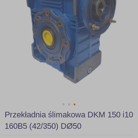
Skip
Przekładnia ślimakowa DKM 150 i10
to
the
160B5 (42/350) DØ50
beginning
of