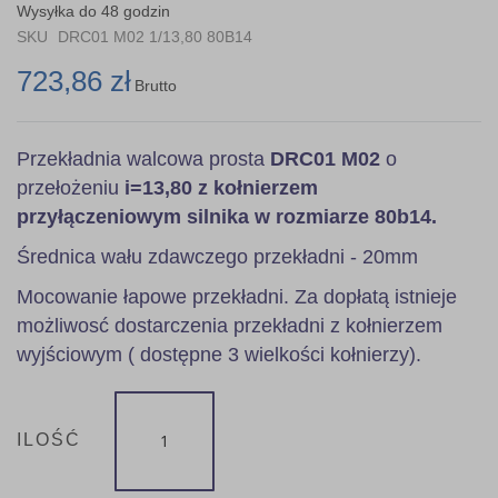
the
Wysyłka do 48 godzin
images
SKU
DRC01 M02 1/13,80 80B14
gallery
723,86 zł
Brutto
Przekładnia walcowa prosta
DRC01 M02
o
przełożeniu
i=13,80 z kołnierzem
przyłączeniowym silnika w rozmiarze 80b14.
Średnica wału zdawczego przekładni - 20mm
Mocowanie łapowe przekładni. Za dopłatą istnieje
możliwosć dostarczenia przekładni z kołnierzem
wyjściowym ( dostępne 3 wielkości kołnierzy).
ILOŚĆ