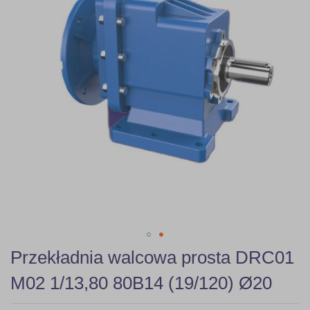
gallery
Skip
Przekładnia walcowa prosta DRC01
to
the
M02 1/13,80 80B14 (19/120) Ø20
beginning
of