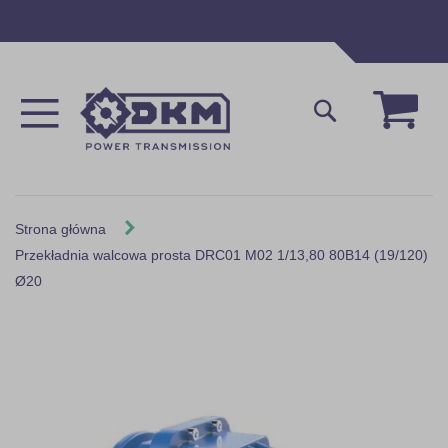
Przejdź
do
treści
Mój 
Szukaj
Strona główna
Przekładnia walcowa prosta DRC01 M02 1/13,80 80B14 (19/120)
Ø20
Skip
to
the
end
of
the
images