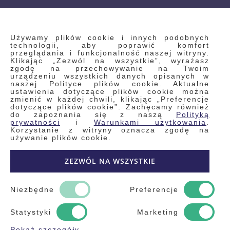
INFORMACJE
Używamy plików cookie i innych podobnych
technologii, aby poprawić komfort
przeglądania i funkcjonalność naszej witryny.
Klikając „Zezwól na wszystkie”, wyrażasz
Regulamin
zgodę na przechowywanie na Twoim
urządzeniu wszystkich danych opisanych w
Polityka prywatności i pliki cookie
naszej Polityce plików cookie. Aktualne
ustawienia dotyczące plików cookie można
Wyszukiwane frazy
zmienić w każdej chwili, klikając „Preferencje
dotyczące plików cookie”. Zachęcamy również
Wyszukiwanie zaawansowane
do zapoznania się z naszą
Polityką
Zamówienia
prywatności
i
Warunkami użytkowania
.
Korzystanie z witryny oznacza zgodę na
Skontaktuj się z nami
używanie plików cookie.
Odstąp od umowy
ZEZWÓL NA WSZYSTKIE
Blog
Kontakt
Niezbędne
Preferencje
Statystyki
Marketing
Pokaż szczegóły