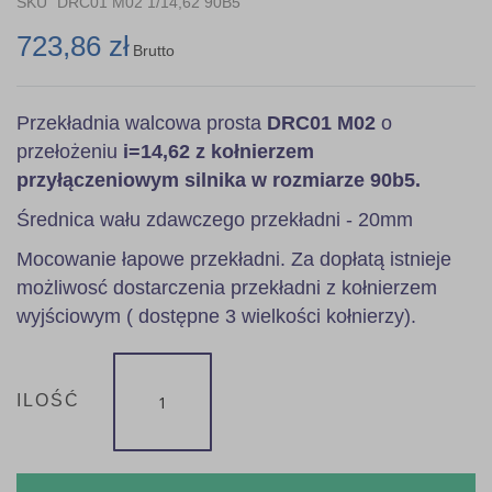
SKU
DRC01 M02 1/14,62 90B5
gallery
723,86 zł
Brutto
Przekładnia walcowa prosta
DRC01 M02
o
przełożeniu
i=14,62 z kołnierzem
przyłączeniowym silnika w rozmiarze 90b5.
Średnica wału zdawczego przekładni - 20mm
Mocowanie łapowe przekładni. Za dopłatą istnieje
możliwosć dostarczenia przekładni z kołnierzem
wyjściowym ( dostępne 3 wielkości kołnierzy).
ILOŚĆ