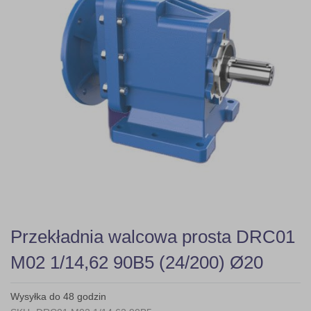
gallery
Skip
Przekładnia walcowa prosta DRC01
to
the
M02 1/14,62 90B5 (24/200) Ø20
beginning
of
the
Wysyłka do 48 godzin
images