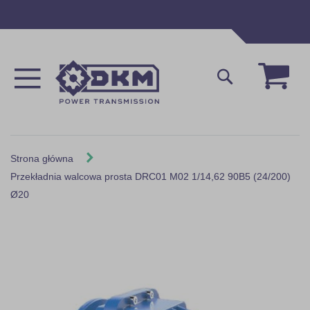
Przejdź
do
treści
Mój 
Szukaj
Strona główna
Przekładnia walcowa prosta DRC01 M02 1/14,62 90B5 (24/200)
Ø20
Skip
to
the
end
of
the
images